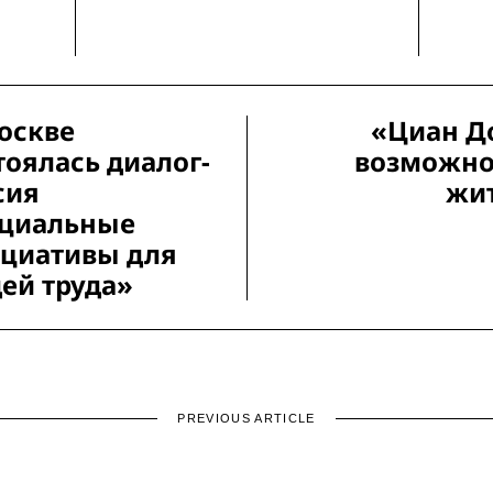
оскве
«Циан Д
тоялась диалог-
возможно
сия
жит
циальные
циативы для
ей труда»
PREVIOUS ARTICLE