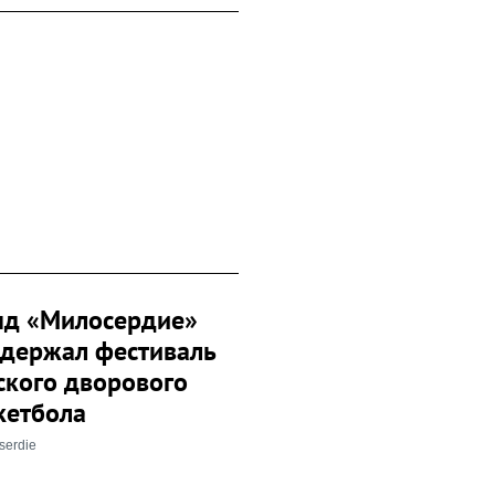
д «Милосердие»
держал фестиваль
ского дворового
кетбола
serdie