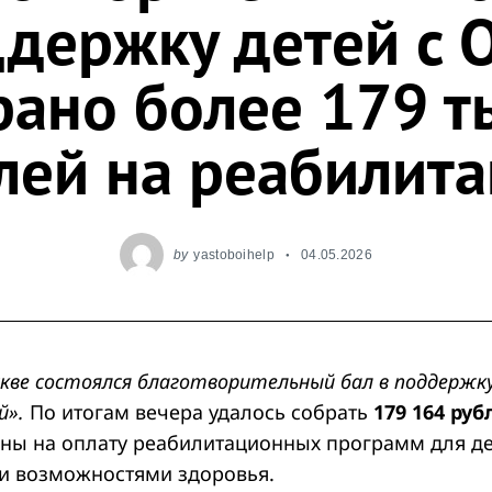
держку детей с 
рано более 179 т
лей на реабилит
by
yastoboihelp
04.05.2026
скве состоялся благотворительный бал в поддержк
й».
По итогам вечера удалось собрать
179 164 руб
ены на оплату реабилитационных программ для де
и возможностями здоровья.