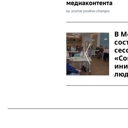
медиаконтента
by
journal.positive-changes
Post
В М
Navigation
сос
сес
«Со
ини
люд