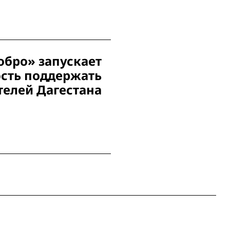
обро» запускает
сть поддержать
елей Дагестана