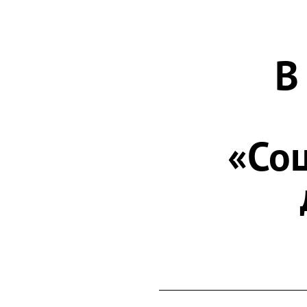
В
«Со