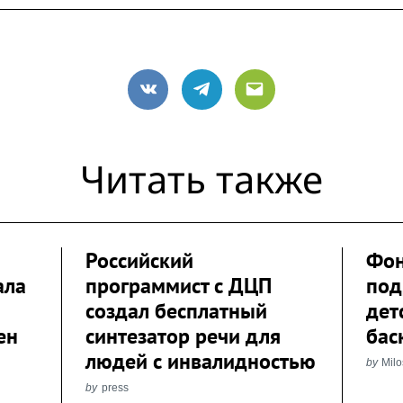
VK
Telegram
Email
Читать также
Российский
Фон
ала
программист с ДЦП
под
создал бесплатный
дет
ен
синтезатор речи для
бас
людей с инвалидностью
by
Milo
by
press