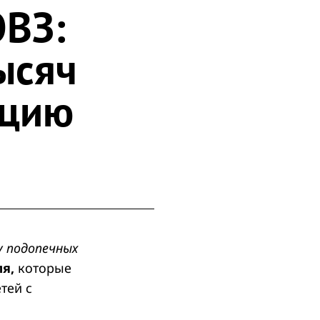
ОВЗ:
ысяч
ацию
у подопечных
ля,
которые
тей с