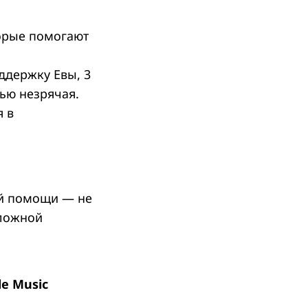
торые помогают
ддержку Евы, 3
тью незрячая.
я в
ой помощи — не
сложной
le Music