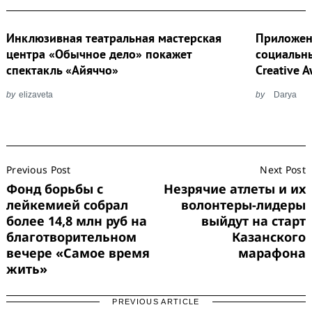
Инклюзивная театральная мастерская
Приложен
центра «Обычное дело» покажет
социальн
спектакль «Айяччо»
Creative 
by
elizaveta
by
Darya
Post
Previous Post
Next Post
Navigation
Фонд борьбы с
Незрячие атлеты и их
лейкемией собрал
волонтеры-лидеры
более 14,8 млн руб на
выйдут на старт
благотворительном
Казанского
вечере «Самое время
марафона
жить»
PREVIOUS ARTICLE