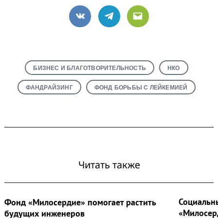
VK
Telegram
Email
БИЗНЕС И БЛАГОТВОРИТЕЛЬНОСТЬ
НКО
ФАНДРАЙЗИНГ
ФОНД БОРЬБЫ С ЛЕЙКЕМИЕЙ
Читать также
Социальн
Фонд «Милосердие» помогает растить
«Милосер
будущих инженеров