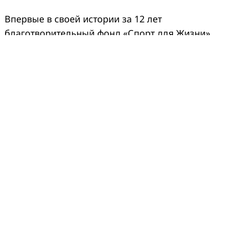
Впервые в своей истории за 12 лет
благотворительный фонд «Спорт для Жизни»
провел сразу два парных благотворительных
события в один день в разных городах. 26
апреля в Краснодаре и Волгограде, в рамках
серии благотворительных забегов «8 городов»,
успешно финишировали более 700 участников!
Среди них — свыше 250 детей и более 100
людей с инвалидностью.