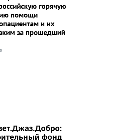
российскую горячую
ию помощи
опациентам и их
зким за прошедший
ss
вет.Джаз.Добро:
рительный фонд