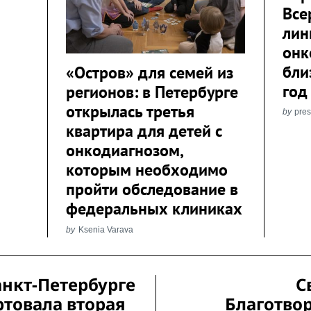
Все
лин
онк
бли
«Остров» для семей из
год
регионов: в Петербурге
открылась третья
by
pre
квартира для детей с
онкодиагнозом,
которым необходимо
пройти обследование в
федеральных клиниках
by
Ksenia Varava
анкт-Петербурге
С
ртовала вторая
Благотво