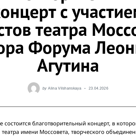
концерт с участие
стов театра Мосс
ора Форума Лео
Агутина
by
Alina Vilshanskaya
23.04.2026
е состоится благотворительный концерт, в котор
 театра имени Моссовета, творческого объединен