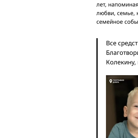
лет, напоминая
любви, семье,
семейное собы
Search
for:
Все средс
Благотвор
Колекину,