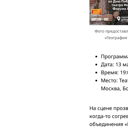
Фото предостав
«География
Программа
Дата: 13 м
Время: 19:
Место: Те
Москва, Б
На сцене прозв
когда-то согре
объединения «