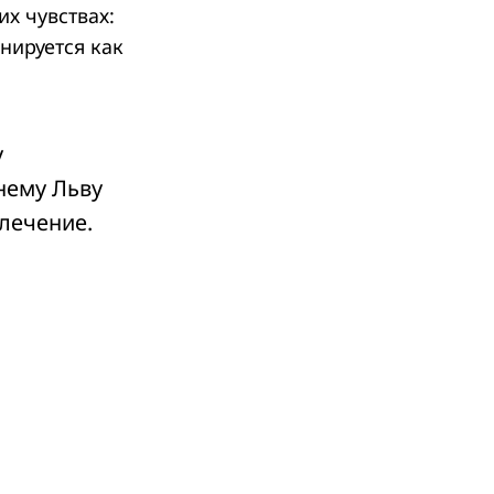
их чувствах:
нируется как
у
нему Льву
лечение.