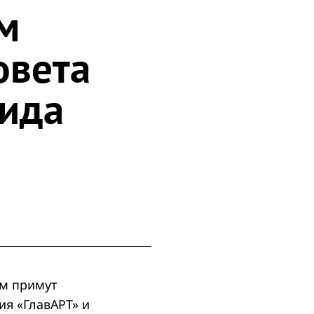
м
овета
нида
ом примут
ия «ГлавАРТ» и