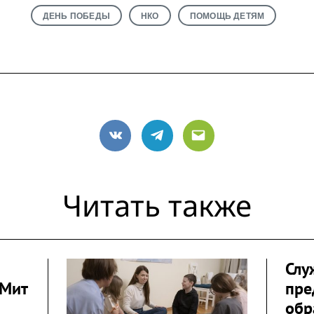
ДЕНЬ ПОБЕДЫ
НКО
ПОМОЩЬ ДЕТЯМ
VK
Telegram
Email
Читать также
Слу
«Мит
пре
обр