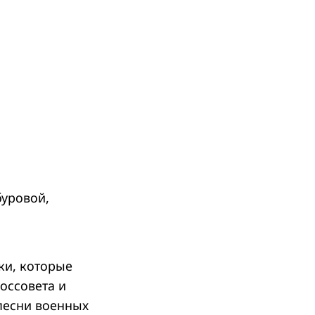
буровой,
ки, которые
оссовета и
песни военных