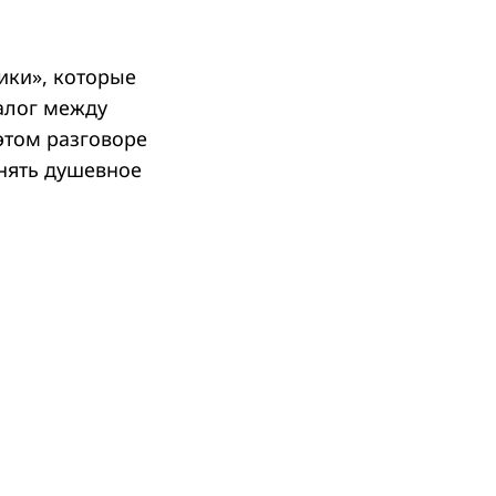
ики», которые
алог между
 этом разговоре
анять душевное