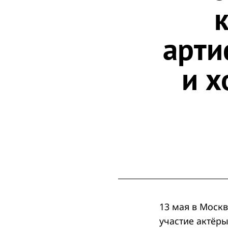
арти
и х
13 мая в Москв
участие актёры