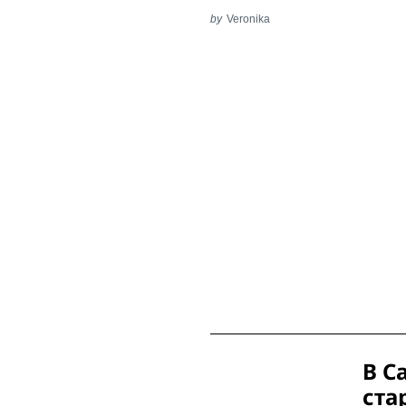
by
Veronika
Post
В С
Navigation
ста