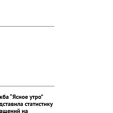
жба “Ясное утро”
дставила статистику
ащений на