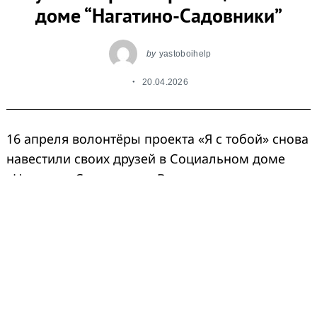
доме “Нагатино-Садовники”
by
yastoboihelp
20.04.2026
16 апреля волонтёры проекта «Я с тобой» снова
навестили своих друзей в Социальном доме
«Нагатино-Садовники». В уютном домовом
храме прошла праздничная Пасхальная служба
— все вместе молились, делились тихой
радостью и причащались.
Волонтёр Сергей, который приехал сюда
не в первый раз, делится своими