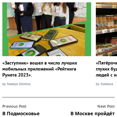
Search
for:
«Заступник» вошел в число лучших
«Пятёроч
мобильных приложений «Рейтинга
глухих бу
Рунета 2023».
людей с 
by
Natalya Shimina
by
Svetlana
Post
Previous Post
Next Post
Navigation
В Подмосковье
В Москве пройдёт