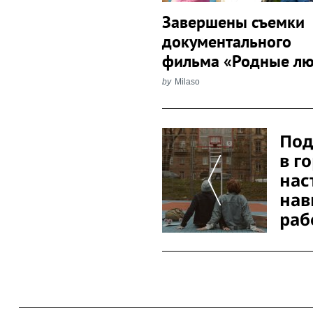
Завершены съемки
документального
фильма «Родные л
by
Milaso
Post
Под
Navigation
в г
нас
нав
раб