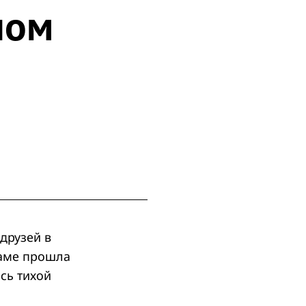
ном
друзей в
раме прошла
сь тихой