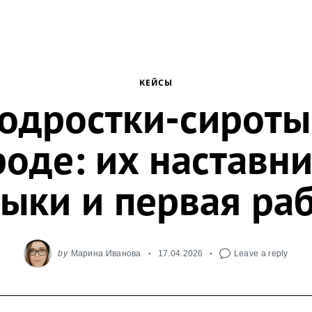
КЕЙСЫ
одростки-сироты
роде: их наставни
ыки и первая ра
by
Марина Иванова
17.04.2026
Leave a reply