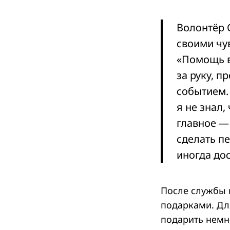
Волонтёр 
своими чу
«Помощь в
за руку, 
событием. 
я не знал,
главное —
сделать п
иногда до
После службы 
подарками. Дл
подарить немно