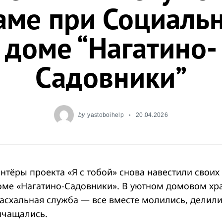
аме при Социаль
доме “Нагатино-
Садовники”
by
yastoboihelp
20.04.2026
нтёры проекта «Я с тобой» снова навестили своих 
ме «Нагатино-Садовники». В уютном домовом х
асхальная служба — все вместе молились, делили
ичащались.