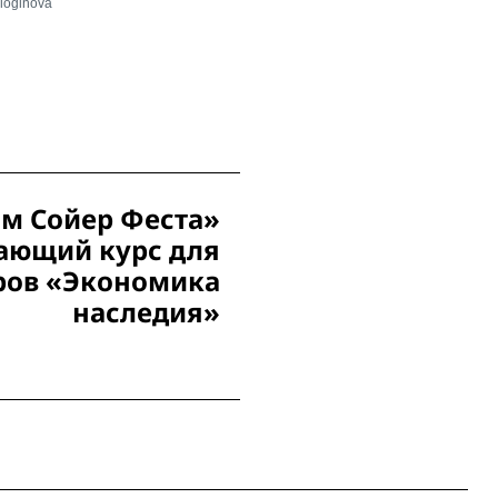
aloginova
м Сойер Феста»
чающий курс для
ров «Экономика
наследия»