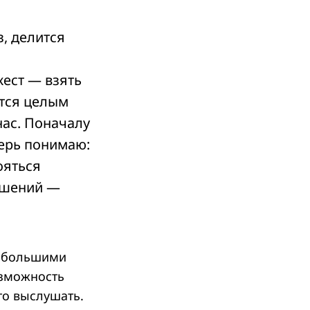
з, делится
ест — взять
ится целым
нас. Поначалу
перь понимаю:
ояться
решений —
небольшими
озможность
то выслушать.