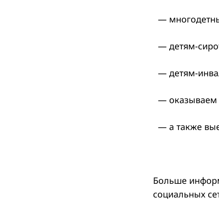
— многодетны
— детям-сиро
— детям-инва
— оказываем п
— а также вые
Больше информа
социальных сетя