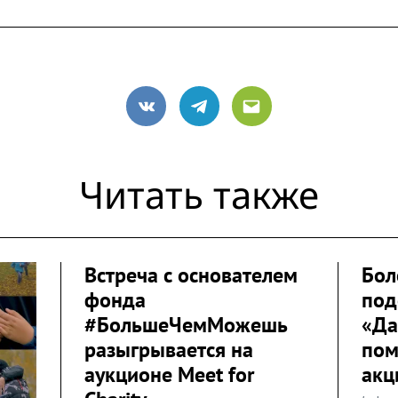
VK
Telegram
Email
Читать также
Встреча с основателем
Бол
фонда
под
#БольшеЧемМожешь
«Да
разыгрывается на
пом
аукционе Meet for
акци