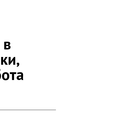
 в
ки,
бота