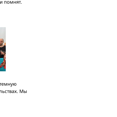
 и помнят.
стемную
льствах. Мы