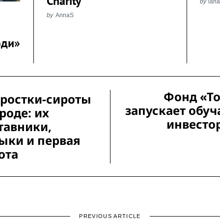
Charity
by
lan
by
AnnaS
юди»
Фонд «То
ростки-сироты
запускает обу
ороде: их
инвесто
тавники,
ыки и первая
ота
PREVIOUS ARTICLE