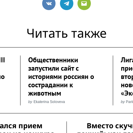
VK
Telegram
Email
Читать также
II
Общественники
Лиг
запустили сайт с
при
но
историями россиян о
вто
сострадании к
нов
животным
«Эк
by
Ekaterina Soloveva
by
Pari
ался прием
Вместо ску