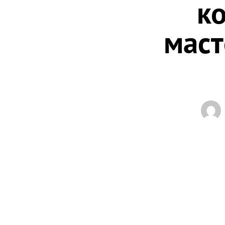
к
маст
Началась реги
столичных НКО
некоммерческо
https://mastera