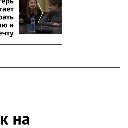
герь
гает
рать
ию и
ечту
к на