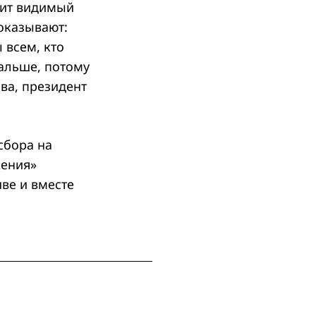
сит видимый
оказывают:
 всем, кто
дальше, потому
ва, президент
сбора на
жения»
ве и вместе