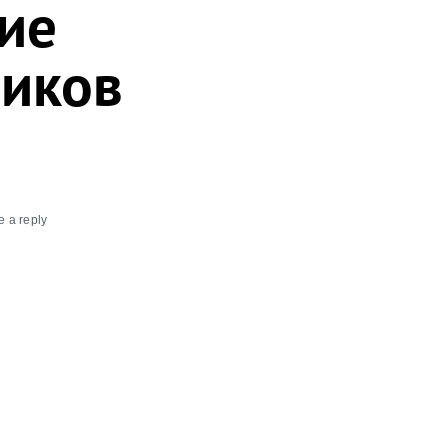
ие
ников
 a reply
рудников
ованной
преля на сайте