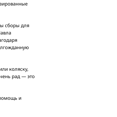
изированные
ы сборы для
Павла
агодаря
олгожданную
ли коляску,
очень рад — это
 помощь и