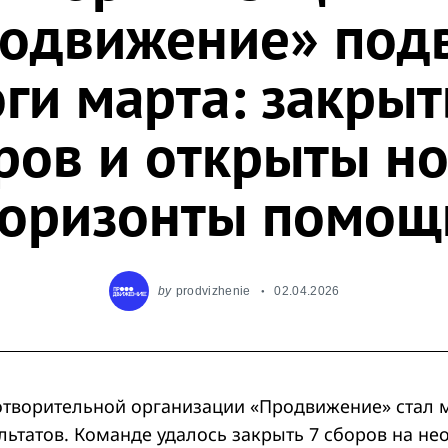
одвижение» под
оги марта: закрыт
ров и открыты н
горизонты помощ
by
prodvizhenie
02.04.2026
отворительной организации «Продвижение» стал 
льтатов. Команде удалось закрыть 7 сборов на н