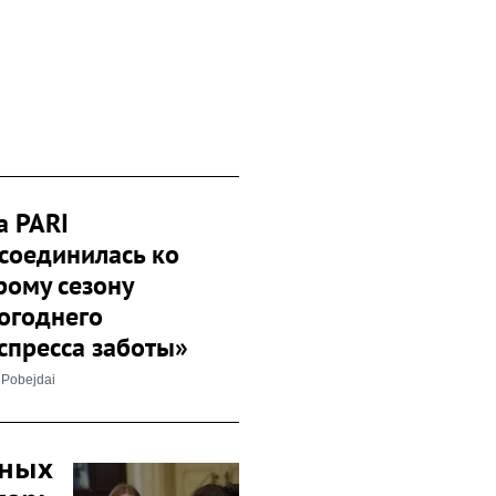
а PARI
соединилась ко
рому сезону
огоднего
спресса заботы»
iPobejdai
чных