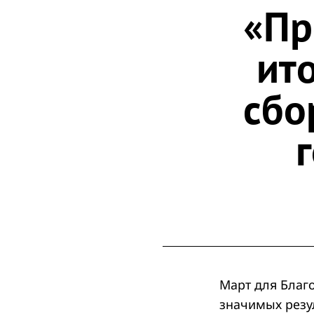
«Пр
ит
сбо
Март для Благ
значимых резу