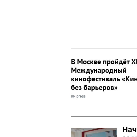
В Москве пройдёт XI
Международный
кинофестиваль «Ки
без барьеров»
by
press
Post
Нач
Navigation