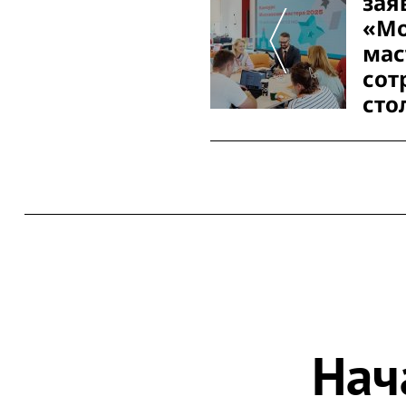
зая
«Мо
мас
сот
сто
Нач