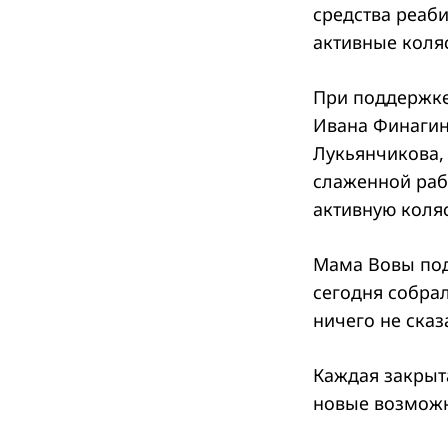
средства реаб
активные коля
При поддержке
Ивана Финагин
Лукьянчикова,
слаженной раб
активную коля
Мама Вовы под
сегодня собрал
ничего не сказ
Search
for:
Каждая закрыта
новые возможн