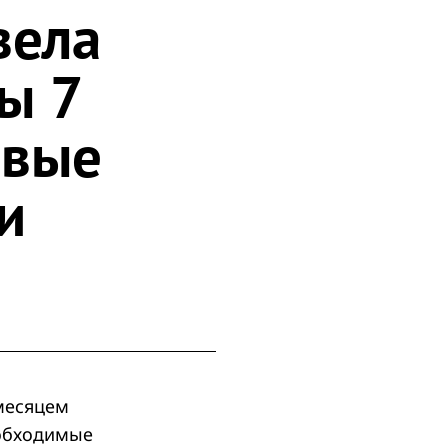
вела
ы 7
овые
и
месяцем
еобходимые