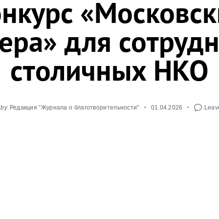
онкурс «Московск
ера» для сотруд
столичных НКО
by
Редакция "Журнала о благотворительности"
01.04.2026
Leave
страция на конкурс «Московские мастера» для сот
 по профессии «Специалист социально ориентир
й организации». Прием заявок продлится до 19 а
.nkocenter.ru/.