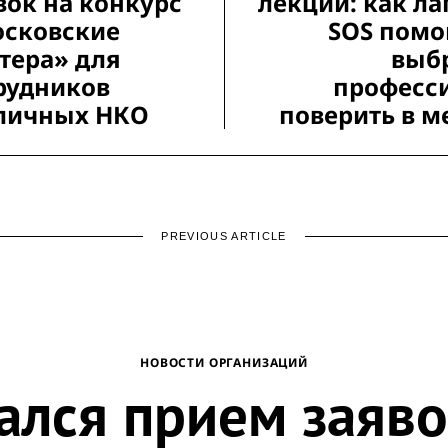
вок на конкурс
лекций: как ла
сковские
SOS помо
тера» для
выб
рудников
професс
личных НКО
поверить в м
PREVIOUS ARTICLE
НОВОСТИ ОРГАНИЗАЦИЙ
ался прием заяво