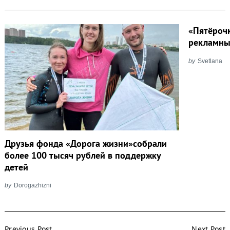
«Пятёроч
рекламны
by
Svetlana
Друзья фонда «Дорога жизни»собрали
более 100 тысяч рублей в поддержку
детей
by
Dorogazhizni
Post
Previous Post
Next Post