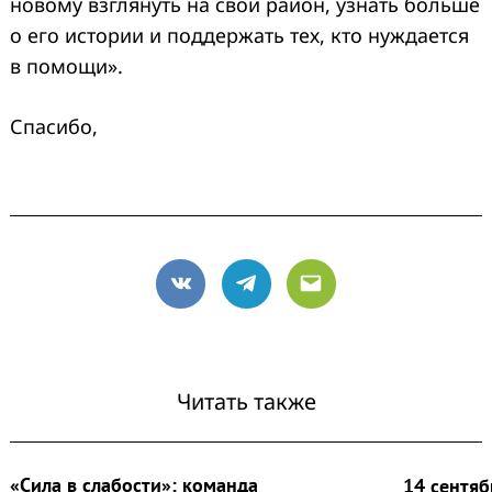
новому взглянуть на свой район, узнать больше
о его истории и поддержать тех, кто нуждается
в помощи».
Спасибо,
VK
Telegram
Email
Читать также
«Сила в слабости»: команда
14 сентяб