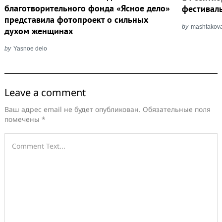
благотворительного фонда «Ясное дело»
фестивал
представила фотопроект о сильных
by
mashtakov
духом женщинах
by
Yasnoe delo
Leave a comment
Ваш адрес email не будет опубликован.
Обязательные поля
помечены
*