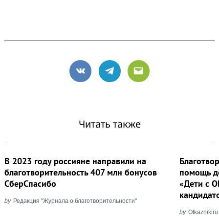
VK
Telegram
Email
Читать также
В 2023 году россияне направили на
Благотво
благотворительность 407 млн бонусов
помощь д
СберСпасибо
«Дети с 
кандидат
by
Редакция "Журнала о благотворительности"
by
Otkaznikiru