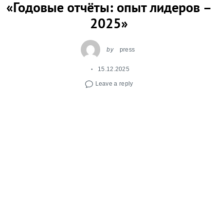
«Годовые отчёты: опыт лидеров –
2025»
by
press
15.12.2025
Leave a reply
10 декабря прошла
ХХII ежегодная
практическая конференция «Годовые отчёты:
опыт лидеров»
, в которой участвовали
компании, НКО, университеты и представители
экспертного сообщества.
Открывая первую секцию конференции,
посвящённую отчётам коммерческих