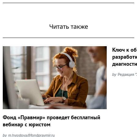
Читать также
Ключ к об
разработ
диагност
by
Редакция 
Фонд «Правмир» проведет бесплатный
вебинар с юристом
by
m.hvostova@fondpravmir.ru