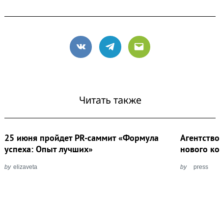
Search
for:
VK
Telegram
Email
Читать также
25 июня пройдет PR-саммит «Формула
Агентство
успеха: Опыт лучших»
нового к
by
elizaveta
by
press