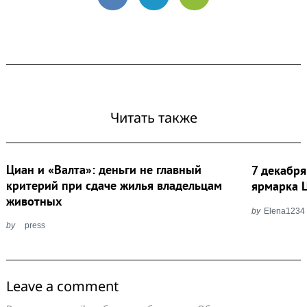
VK
Telegram
Email
Читать также
Циан и «Валта»: деньги не главный
7 декабр
критерий при сдаче жилья владельцам
ярмарка 
животных
by
Elena1234
by
press
Leave a comment