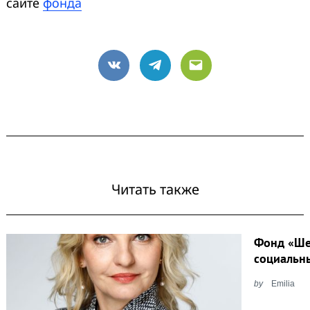
сайте
фонда
VK
Telegram
Email
Читать также
Фонд «Ше
социальн
by
Emilia