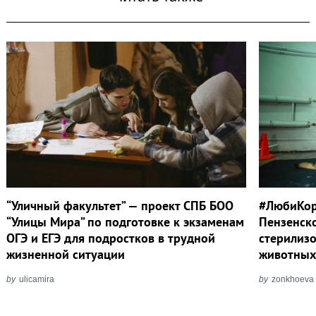
“Уличный факультет” — проект СПБ БОО
#ЛюбиКор
“Улицы Мира” по подготовке к экзаменам
Пензенск
ОГЭ и ЕГЭ для подростков в трудной
стерилиз
жизненной ситуации
животны
by
ulicamira
by
zonkhoeva