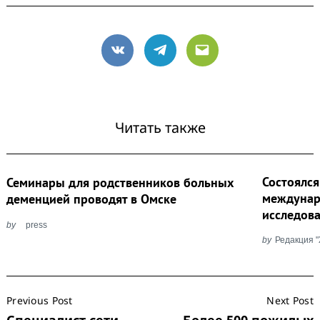
VK
Telegram
Email
Читать также
Состоялся
Семинары для родственников больных
междунар
деменцией проводят в Омске
исследова
by
press
by
Редакция 
Post
Previous Post
Next Post
Navigation
Специалист сети
Более 500 пожилых