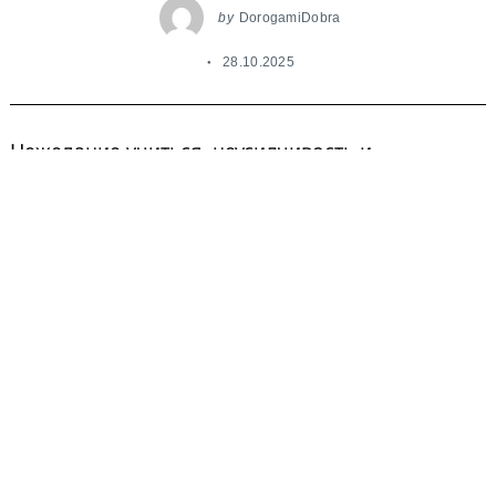
by
DorogamiDobra
28.10.2025
Нежелание учиться, неусидчивость и
неспособность воспринимать большой объем
информации – зачастую проблемы в школе у
приемных ребят не связаны с их отказом
стараться, а зависят от особенностей работы
мозга, которые сформировались в условиях
депривации и стресса. Восполнить утраченные
навыки помогает нейрокоррекция. Это
комплекс специальных упражнений,
направленных не на обучение, а на развитие
умений.