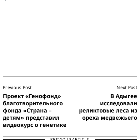
Post
Previous Post
Next Post
Navigation
Проект «Генофонд»
В Адыгее
благотворительного
исследовали
фонда «Страна –
реликтовые леса из
детям» представил
ореха медвежьего
видеокурс о генетике
PREVIOUS ARTICLE