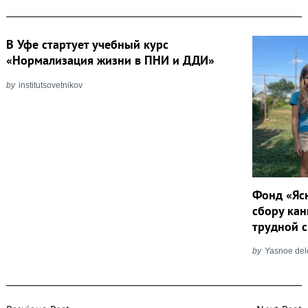
В Уфе стартует учебный курс
«Нормализация жизни в ПНИ и ДДИ»
by
institutsovetnikov
Фонд «Яс
сбору кан
трудной 
by
Yasnoe del
Post