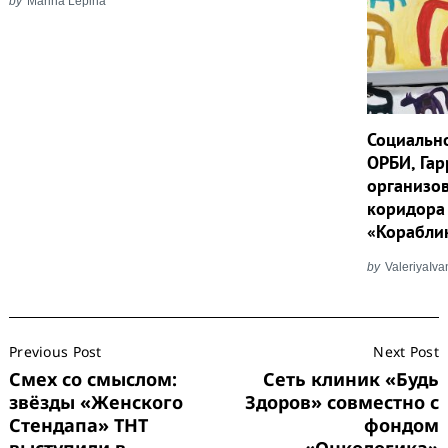
by
Marina Lepina
for:
Социально
ОРБИ, Гар
организов
коридора
«Корабли
by
ValeriyaIv
Post
Previous Post
Next Post
Navigation
Смех со смыслом:
Сеть клиник «Будь
звёзды «Женского
Здоров» совместно с
Стендапа» ТНТ
фондом
выступили в
«Онкологика»