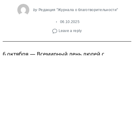
by
Редакция "Журнала о благотворительности"
06.10.2025
Leave a reply
6 октября — Всемирный день людей с
церебральным параличом. Помощью людям с
ДЦП и их семьям давно занимается команда
АНО «Физическая реабилитация».
Организация была создана в 2008 году для
развития современных эффективных программ
реабилитации для детей, подростков и
взрослых с двигательными и множественными
нарушениями. Екатерина Клочкова, врач,
физический терапевт, директор
АНО