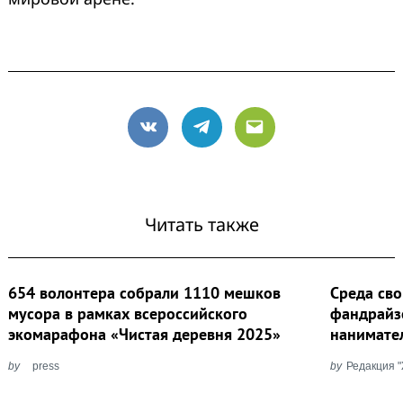
VK
Telegram
Email
Читать также
654 волонтера собрали 1110 мешков
Среда сво
мусора в рамках всероссийского
фандрайз
экомарафона «Чистая деревня 2025»
нанимател
by
press
by
Редакция 