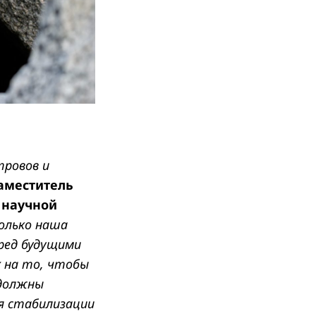
тровов и
аместитель
 научной
только наша
еред будущими
х на то, чтобы
 должны
я стабилизации