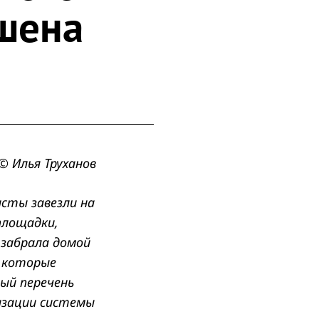
шена
© Илья Труханов
исты завезли на
площадки,
 забрала домой
, которые
лый перечень
низации системы