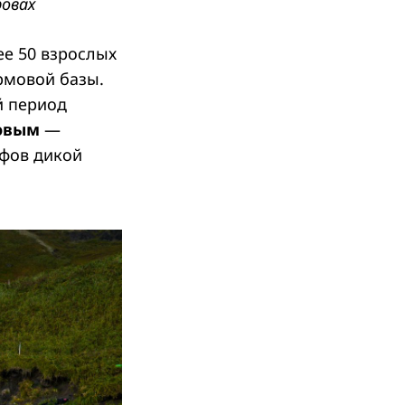
ровах
ее 50 взрослых
ормовой базы.
й период
новым
—
афов дикой