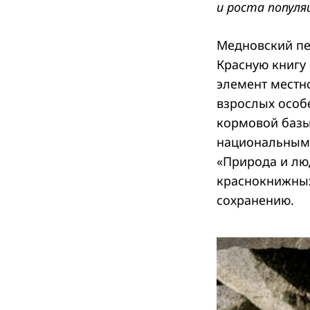
и роста популя
Медновский п
Красную книгу
элемент местн
взрослых особе
кормовой базы
национальным 
«Природа и лю
краснокнижных
сохранению.