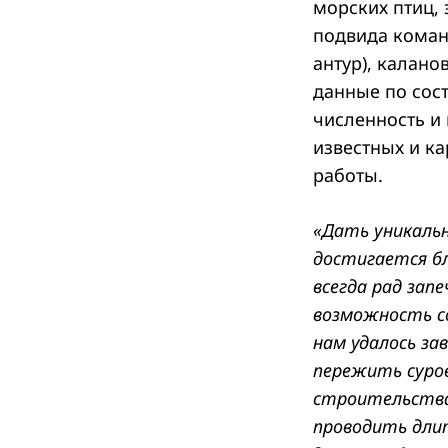
морских птиц,
подвида команд
антур), калано
данные по сос
Search
for:
численность и
известных и к
работы.
«Дать уникаль
достигается бл
всегда рад зап
возможность со
нам удалось за
пережить суров
строительства
проводить дли