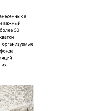
анесённых в
 и важный
более 50
хватки
, организуемые
 фонда
ляций
 их