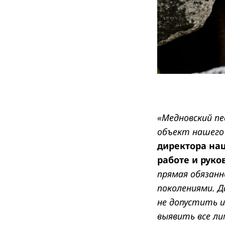
«Медновский пе
объект нашего 
директора на
работе и руко
прямая обязанн
поколениями. Д
не допустить 
выявить все л