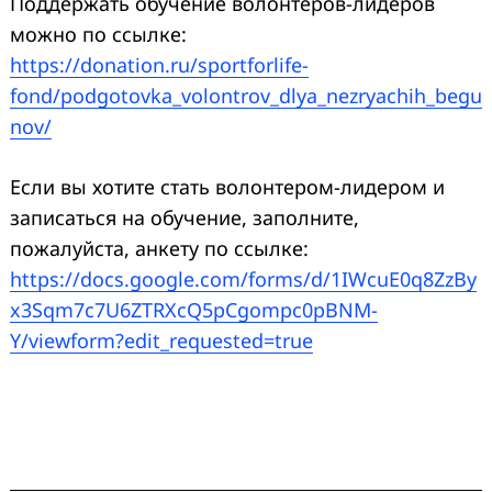
Поддержать обучение волонтеров-лидеров
можно по ссылке:
https://donation.ru/sportforlife-
fond/podgotovka_volontrov_dlya_nezryachih_begu
nov/
Если вы хотите стать волонтером-лидером и
записаться на обучение, заполните,
Search
for:
пожалуйста, анкету по ссылке:
https://docs.google.com/forms/d/1IWcuE0q8ZzBy
x3Sqm7c7U6ZTRXcQ5pCgompc0pBNM-
Y/viewform?edit_requested=true