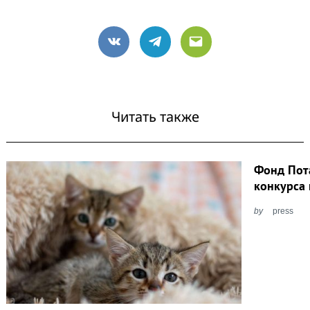
VK
Telegram
Email
Читать также
Фонд Пот
конкурса 
by
press