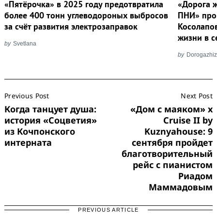
«Пятёрочка» в 2025 году предотвратила
«Дорога ж
более 400 тонн углеводороных выбросов
ПНИ» про
за счёт развития электрозаправок
Косолапов
жизни в с
by
Svetlana
by
Dorogazhiz
Post
Previous Post
Next Post
Navigation
Когда танцует душа:
«Дом с маяком» х
история «Соцветия»
Cruise II by
из Кочпонского
Kuznyahouse: 9
интерната
сентября пройдет
благотворительный
рейс с пианистом
Риадом
Маммадовым
PREVIOUS ARTICLE