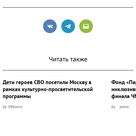
VK
Telegram
Email
Читать также
Дети героев СВО посетили Москву в
Фонд «Па
рамках культурно-просветительской
инклюзив
программы
финала Ч
by
99francs
by
press