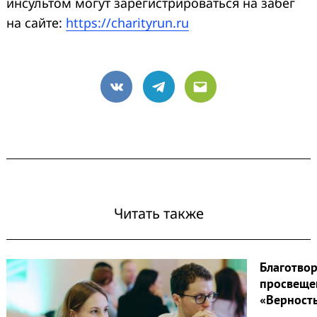
инсультом могут зарегистрироваться на забег
на сайте:
https://charityrun.ru
VK
Telegram
Email
Читать также
Благотво
просвеще
«Верност