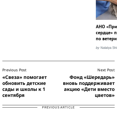
АНО «При
сердце» п
по ветер
by
Natalya Sh
Post
Previous Post
Next Post
Navigation
«Свеза» помогает
Фонд «Шередарь»
обновить детские
вновь поддерживает
сады и школы к 1
акцию «Дети вместо
сентября
цветов»
PREVIOUS ARTICLE