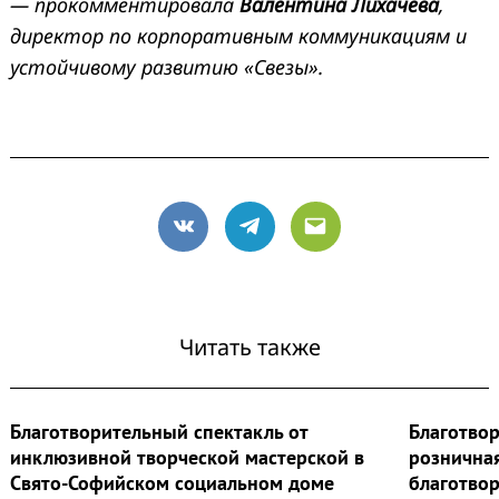
— прокомментировала
Валентина Лихачева
,
директор по корпоративным коммуникациям и
устойчивому развитию «Свезы».
VK
Telegram
Email
Читать также
Благотворительный спектакль от
Благотво
инклюзивной творческой мастерской в
розничная
Свято-Софийском социальном доме
благотвор