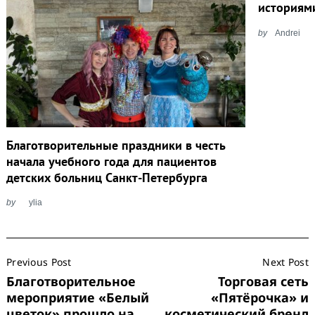
историям
by
Andrei
Благотворительные праздники в честь
начала учебного года для пациентов
детских больниц Санкт-Петербурга
by
ylia
Post
Previous Post
Next Post
Navigation
Благотворительное
Торговая сеть
мероприятие «Белый
«Пятёрочка» и
цветок» прошло на
косметический бренд