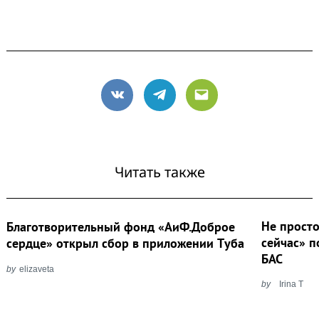
VK
Telegram
Email
Читать также
Не просто
Благотворительный фонд «АиФ.Доброе
сейчас» п
сердце» открыл сбор в приложении Tуба
БАС
by
elizaveta
by
Irina T