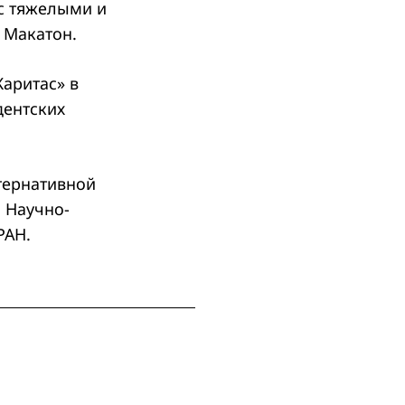
 с тяжелыми и
 Макатон.
аритас» в
дентских
тернативной
 Научно-
РАН.