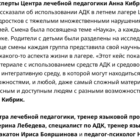
сперты Центра лечебной педагогики Анна Кибр
ссказали об использовании АДК в летнем лагере 
одростков с тяжелыми множественными нарушени
мей. Смена была посвящена теме «Наука», а кажды
уке. Родители с детьми были разделены на иссле
нце смены каждая группа представила свой научн
акого-то аспекта жизни в лагере. «Этот кейс пока
териале с использованием средств АДК и средово
интегративную среду, в которой могут находиться
жностями, и любой, даже самый сложный матер
есным и доступным людям с разными возможностя
 Кибрик.
тра лечебной педагогики, тренер языковой п
рина Лебедева, специалист по АДК, тренер яз
акатон
Ириса Бояршинова
и
педагог-психолог