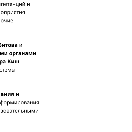
мпетенций и
роприятия
бочие
Битова
и
ыми органами
ира Киш
истемы
вания и
 формирования
разовательными