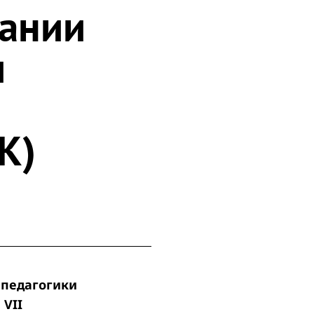
вании
и
К)
 педагогики
в
VII