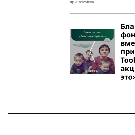
by
a.solovieva
Post
Бла
Navigation
фон
вме
пр
Too
акц
это