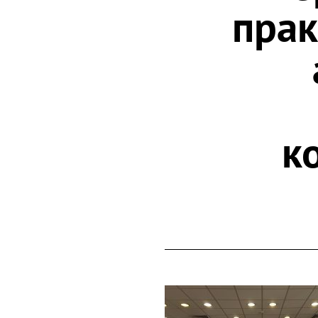
прак
к