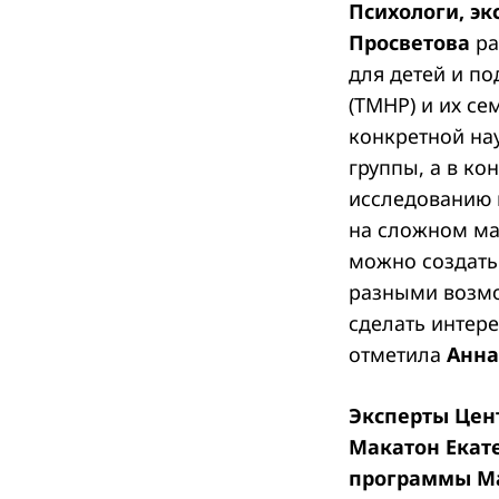
Психологи, эк
Просветова
ра
для детей и п
(ТМНР) и их се
Search
for:
конкретной на
группы, а в ко
исследованию к
на сложном ма
можно создать 
разными возмо
сделать интер
отметила
Анна
Эксперты Цен
Макатон Екате
программы М