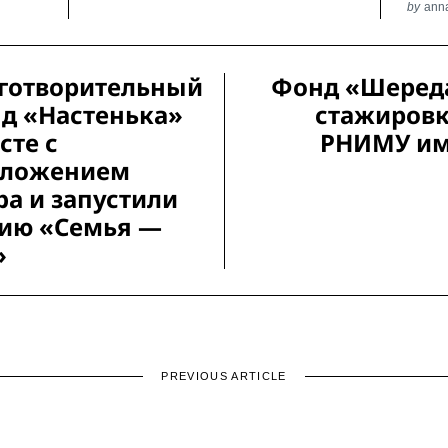
by
ann
готворительный
Фонд «Шереда
д «Настенька»
стажировк
сте с
РНИМУ им.
иложением
ba и запустили
ию «Семья —
»
PREVIOUS ARTICLE