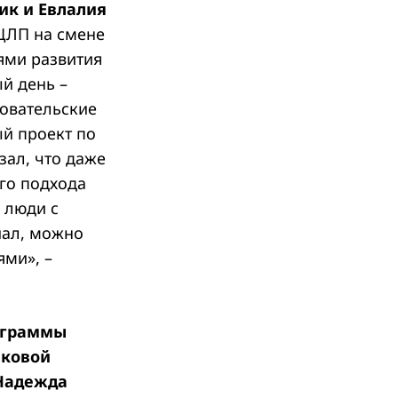
ик и Евлалия
ЦЛП на смене
ями развития
й день –
довательские
ый проект по
зал, что даже
го подхода
 люди с
иал, можно
ми», –
рограммы
ыковой
 Надежда