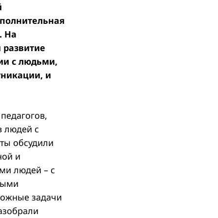
й
ополнительная
. На
 развитие
и с людьми,
никации, и
 педагогов,
в людей с
рты обсудили
ной и
ми людей – с
ными
сложные задачи
разобрали