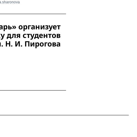
a.sharonova
рь» организует
у для студентов
 Н. И. Пирогова