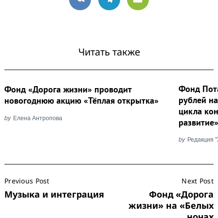
VK
Telegram
Email
Читать также
Фонд Пот
Фонд «Дорога жизни» проводит
рублей на
новогоднюю акцию «Тёплая открытка»
цикла ко
by
Елена Антропова
развитие
by
Редакция 
Post
Previous Post
Next Post
Navigation
Музыка и интеграция
Фонд «Дорога
жизни» на «Белых
ночах