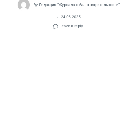
by
Редакция "Журнала о благотворительности"
24.06.2025
Leave a reply
Как превратить партнеров из малого и среднего
бизнеса в рекуррентов? Как привлекать и
удерживать самую лояльную часть сторонников
НКО — регулярных доноров? Как создавать
вовлеченные сообщества вокруг
благотворительного проекта? Как НКО успешно
фандрайзить на разных сервисах и платформах
онлайн-пожертвований?
На эти и другие
вопросы ответят на марафоне эксперты
платформ, НКО и независимых
консалтинговых бюро.