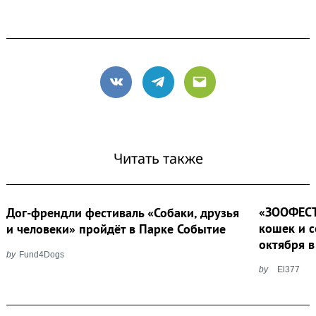
VK
Telegram
Email
Читать также
«ЗООФЕСТ
Дог-френдли фестиваль «Собаки, друзья
кошек и с
и человеки» пройдёт в Парке Событие
октября в
by
Fund4Dogs
by
El377
Post