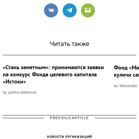
VK
Telegram
Email
Читать также
«Стань заметным»: принимаются заявки
Фонд «Ми
на конкурс Фонда целевого капитала
куличи с
«Истоки»
by
Miloserdie
by
polina mikheeva
PREVIOUS ARTICLE
НОВОСТИ ОРГАНИЗАЦИЙ