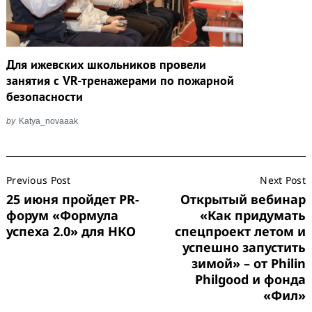
Для ижевских школьников провели
занятия с VR-тренажерами по пожарной
безопасности
by
Katya_novaaak
Post
Previous Post
Next Post
Navigation
25 июня пройдет PR-
Открытый вебинар
форум «Формула
«Как придумать
успеха 2.0» для НКО
спецпроект летом и
успешно запустить
зимой» – от Philin
Philgood и фонда
«Фил»