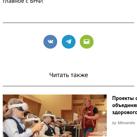
главное с БНФ!
VK
Telegram
Email
Читать также
Проекты 
объединя
здоровог
by
Miloserdie