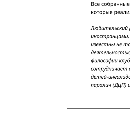
Все собранные
которые реали
Любительский р
Search
for:
иностранцами,
известны не т
деятельностью
философии клуб
сотрудничает 
детей-инвалидо
паралич (ДЦП) 