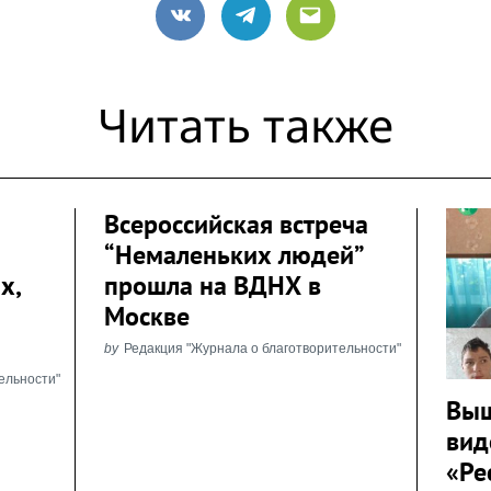
VK
Telegram
Email
Читать также
Всероссийская встреча
“Немаленьких людей”
х,
прошла на ВДНХ в
Москве
by
Редакция "Журнала о благотворительности"
ельности"
Выш
вид
«Ре