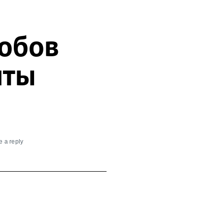
собов
иты
 a reply