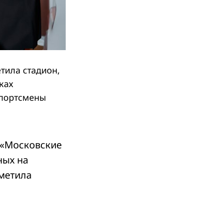
тила стадион,
ках
спортсмены
 «Московские
ных на
метила