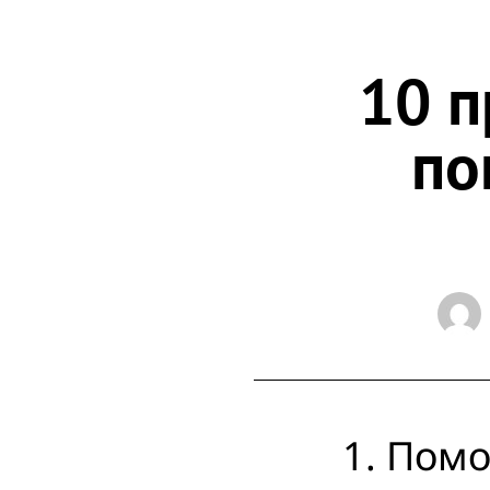
10 п
по
Помо