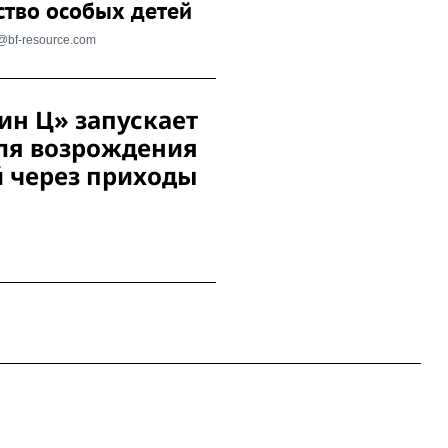
ство особых детей
o@bf-resource.com
н Ц» запускает
ля возрождения
 через приходы