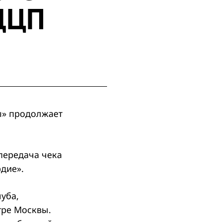
 ДЦП
ы» продолжает
 передача чека
дие».
уба,
тре Москвы.