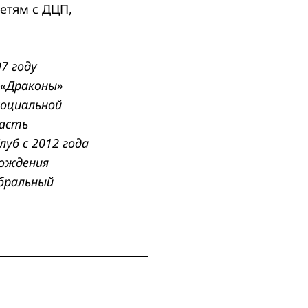
етям с ДЦП,
7 году
 «Драконы»
социальной
часть
уб с 2012 года
вождения
ебральный