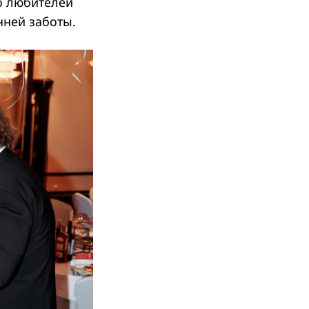
о любителей
нней заботы.