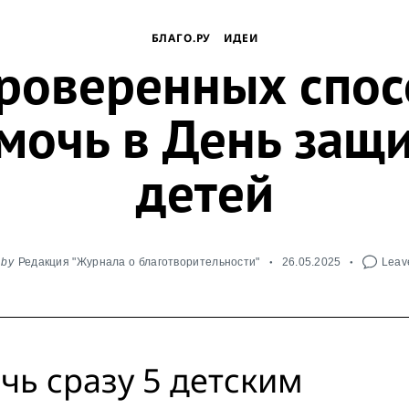
БЛАГО.РУ
ИДЕИ
роверенных спо
мочь в День защ
детей
by
Редакция "Журнала о благотворительности"
26.05.2025
Leave
чь сразу 5 детским