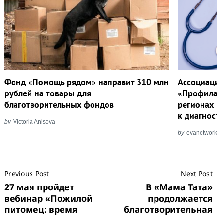
Фонд «Помощь рядом» направит 310 млн
Ассоциаци
рублей на товары для
«Профилак
благотворительных фондов
регионах 
к диагнос
by
Victoria Anisova
by
evanetwor
Post
Previous Post
Next Post
Navigation
27 мая пройдет
В «Мама Тата»
вебинар «Пожилой
продолжается
питомец: время
благотворительная