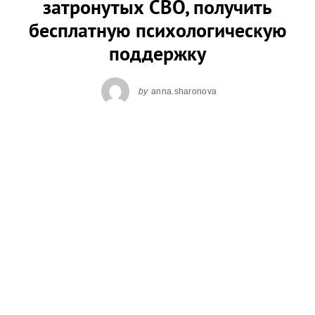
затронутых СВО, получить
бесплатную психологическую
поддержку
by
anna.sharonova
23.05.2025
Онлайн-центр поддержки приемных семей
«Найди семью» начинает программу «Руки
поддержки», в рамках которой специалисты
фонда окажут бесплатную психологическую
помощь членам приемных семей, затронутым
СВО.
Помощь по программе «Руки поддержки»