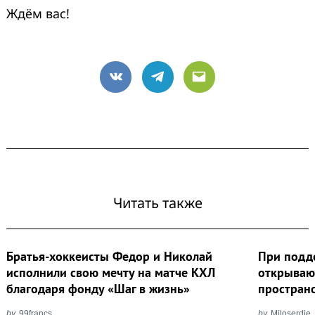
Ждём вас!
VK
Telegram
Email
Читать также
Братья-хоккеисты Федор и Николай
При подд
исполнили свою мечту на матче КХЛ
открываю
благодаря фонду «Шаг в жизнь»
пространс
by
99francs
by
Miloserdie