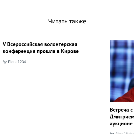
Читать также
V Всероссийская волонтерская
конференция прошла в Кирове
by
Elena1234
Встреча 
Дмитрием
аукционе 
by
Alina Vils