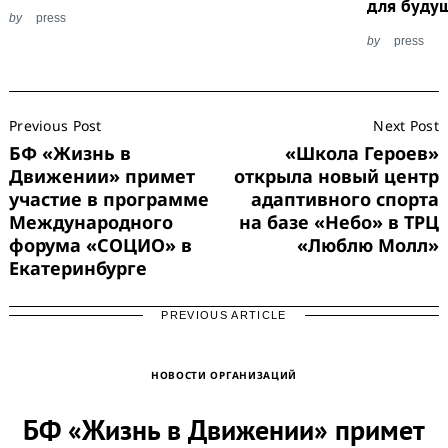
для буду
by
press
by
press
Post
Previous Post
Next Post
Navigation
БФ «Жизнь в
«Школа Героев»
Движении» примет
открыла новый центр
участие в программе
адаптивного спорта
Международного
на базе «Небо» в ТРЦ
форума «СОЦИО» в
«Люблю Молл»
Екатеринбурге
PREVIOUS ARTICLE
Search
for:
НОВОСТИ ОРГАНИЗАЦИЙ
БФ «Жизнь в Движении» примет