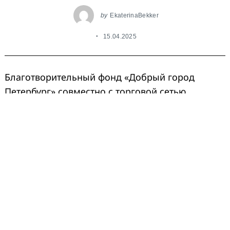
by
EkaterinaBekker
15.04.2025
Благотворительный фонд «Добрый город
Петербург» совместно с торговой сетью
«Пятёрочка» запустил гид по добрым делам
«Всё к лучшему». Проект представляет собой
интерактивную базу знаний, которая просто и
понятно рассказывает, как в формате
повседневных привычек можно помогать
людям, животным и заботиться об окружающей
среде. В основу социально-интерактивного
гида легли экспертные материалы более чем 30
благотворительных организаций. На одной