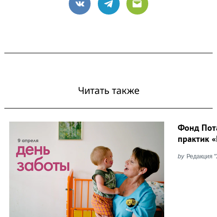
VK
Telegram
Email
Читать также
Фонд Пот
практик 
by
Редакция 