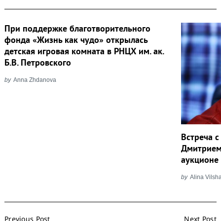
При поддержке благотворительного
фонда «Жизнь как чудо» открылась
детская игровая комната в РНЦХ им. ак.
Б.В. Петровского
by
Anna Zhdanova
Встреча 
Дмитрием
аукционе 
by
Alina Vils
Post
Previous Post
Next Post