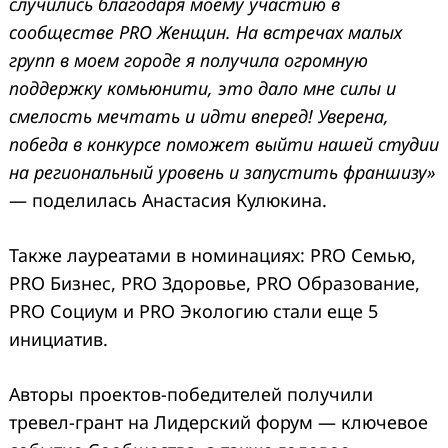
случились благодаря моему участию в
сообществе PRO Женщин. На встречах малых
групп в моем городе я получила огромную
поддержку комьюнити, это дало мне силы и
смелость мечтать и идти вперед! Уверена,
победа в конкурсе поможет выйти нашей студии
на региональный уровень и запустить франшизу»
— поделилась Анастасия Кулюкина.
Также лауреатами в номинациях: PRO Семью,
PRO Бизнес, PRO Здоровье, PRO Образование,
PRO Социум и PRO Экологию стали еще 5
Search
инициатив.
for:
Авторы проектов-победителей получили
тревел-грант на Лидерский форум — ключевое