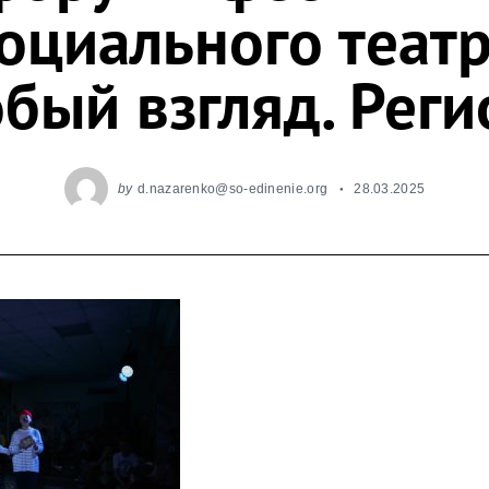
оциального теат
бый взгляд. Рег
by
d.nazarenko@so-edinenie.org
28.03.2025