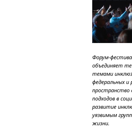
Форум-фестивал
объединяет те
темами инклюз
федеральных и 
пространство д
подходов в соц
развитие инклю
уязвимым груп
жизни.