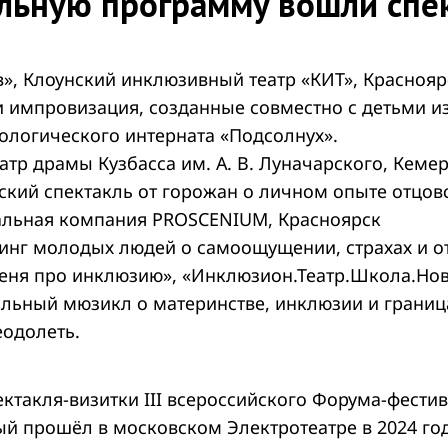
альную программу вошли спе
в», Клоунский инклюзивный театр «КИТ», Краснояр
и импровизация, созданные совместно с детьми и
ологического интерната «Подсолнух».
атр драмы Кузбасса им. А. В. Луначарского, Кеме
ский спектакль от горожан о личном опыте отцовс
ральная компания PROSCENIUM, Красноярск
инг молодых людей о самоощущении, страхах и о
еня про инклюзию», «Инклюзион.Театр.Школа.Но
льный мюзикл о материнстве, инклюзии и границ
одолеть.
ектакля-визитки III всероссийского Форума-фест
ый прошёл в московском Электротеатре в 2024 год