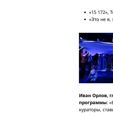
«15 172»,
«Это не я,
Иван Орлов, г
программы
: 
кураторы, став