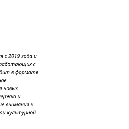
 с 2019 года и
 работающих с
одит в формате
ное
я новых
держка и
ие внимания к
ти культурной