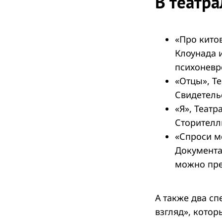
В театр
«Про кито
Клоунада 
психоневр
«Отцы», Те
Свидетель
«Я», Теат
Сторителл
«Спроси м
Документа
можно пре
А также два сп
взгляд», котор