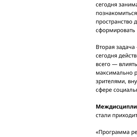
сегодня занима
познакомиться 
пространство 
сформировать 
Вторая задача 
сегодня дейст
всего — влият
максимально р
зрителями, вну
сфере социальн
Междисципли
стали приходи
«Программа ре