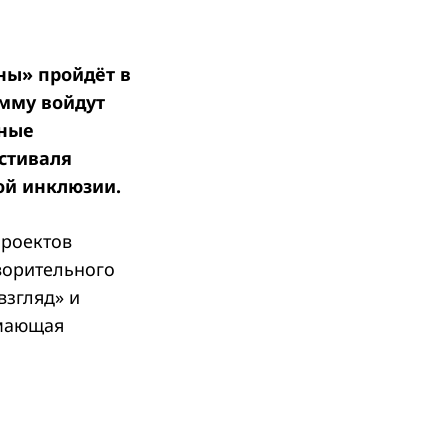
ны» пройдёт в
амму войдут
жные
стиваля
ой инклюзии.
проектов
ворительного
взгляд» и
имающая