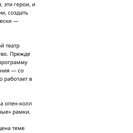
 эти герои, и
м, создать
чески —
й театр
тво. Прежде
 программу
ения — со
о работает в
на опен-колл
ные» рамки.
щена теме