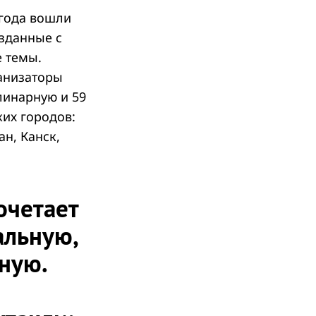
 года вошли
озданные с
 темы.
анизаторы
линарную и 59
ких городов:
ан, Канск,
очетает
альную,
ную.