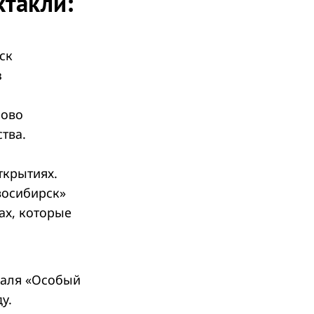
ктакли:
ск
з
рово
тва.
ткрытиях.
восибирск»
ах, которые
иваля «Особый
у.