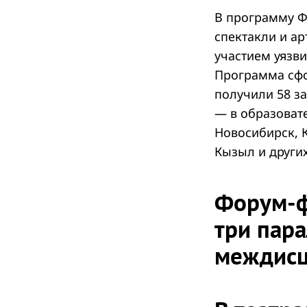
В программу Ф
спектакли и ар
участием уязв
Search
Программа сфо
for:
получили 58 з
— в образовате
Новосибирск, К
Кызыл и других
Форум-ф
три пар
междисц