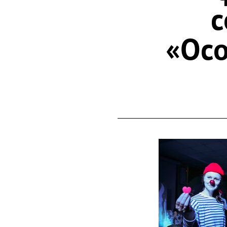
с
«Осо