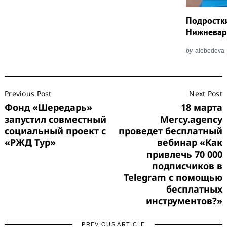
Подростк
Нижневарт
by
alebedeva
Post
Previous Post
Next Post
Navigation
Фонд «Шередарь»
18 марта
запустил совместный
Mercy.agency
социальный проект с
проведет бесплатный
«РЖД Тур»
вебинар «Как
привлечь 70 000
подписчиков в
Telegram с помощью
бесплатных
инструментов?»
PREVIOUS ARTICLE