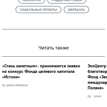
ОНКОЛОГИЯ
ПОДДЕРЖКА СЕМЕЙ
СОЦИАЛЬНЫЕ ПРОЕКТЫ
ШЕРЕДАРЬ
Читать также
«Стань заметным»: принимаются заявки
ЭкоЦентр
на конкурс Фонда целевого капитала
благотво
«Истоки»
Фонд «За
междунар
by
polina mikheeva
Поляне»
by
press