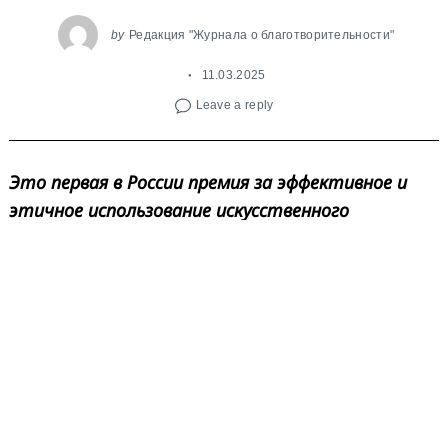
by
Редакция "Журнала о благотворительности"
11.03.2025
Leave a reply
Это первая в России премия за эффективное и
этичное использование искусственного
интеллекта (ИИ) в работе некоммерческих
организаций и в благотворительности.
Цель
организаторов – через выявление и поддержку
лучших практик внедрения ИИ в
благотворительности содействовать развитию
живого, полезного и этичного
некоммерческого сектора в стране.