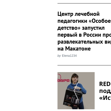
Центр лечебной
педагогики «Особое
детство» запустил
первый в России пр
развлекательных в
на Макатоне
by
Elena1234
Post
Navigation
RED
под
«Ис