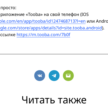
 просто:
приложение «Tooba» на свой телефон (IOS
pple.com/en/app/tooba/id1247468713?l=en
или Andro
ogle.com/store/apps/details?id=site.tooba.android
).
 ссылке
https://m.tooba.com/7b0f
VK
Telegram
Email
Читать также