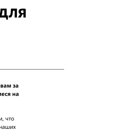
для
вам за
иеся на
, что
 наших