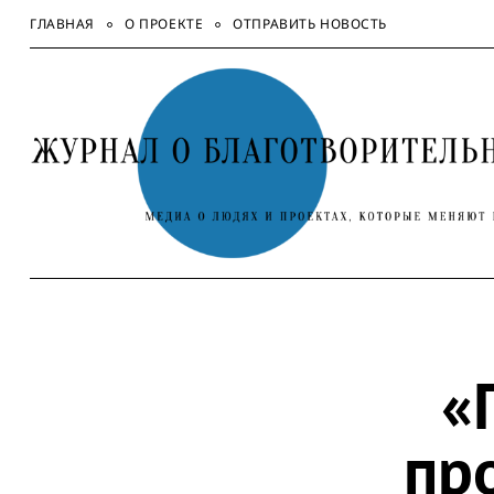
Skip
ГЛАВНАЯ
О ПРОЕКТЕ
ОТПРАВИТЬ НОВОСТЬ
to
content
«
пр