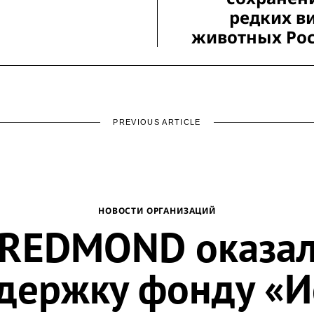
редких в
животных Ро
PREVIOUS ARTICLE
НОВОСТИ ОРГАНИЗАЦИЙ
REDMOND оказа
держку фонду «И