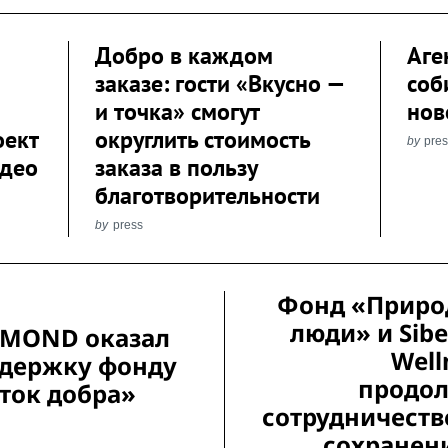
Добро в каждом
Аге
заказе: гости «Вкусно —
соб
и точка» смогут
нов
оект
округлить стоимость
by
pre
идео
заказа в пользу
благотворительности
by
press
Фонд «Приро
люди» и Sibe
MOND оказал
Well
держку фонду
продо
ток добра»
сотрудничеств
сохранен