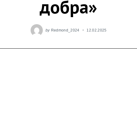
добра»
by
Redmond_2024
12.02.2025
ь бытовой техники продолжает реализацию ко
циальной ответственности «С заботой, REDMO
5 года компания REDMOND передала фирменные м
ечным благотворительного фонда «Исток добра».
социальной инициативы бренда, направленной на
шимся в сложной ситуации.
бра» уже три года курирует и сопровождает семь