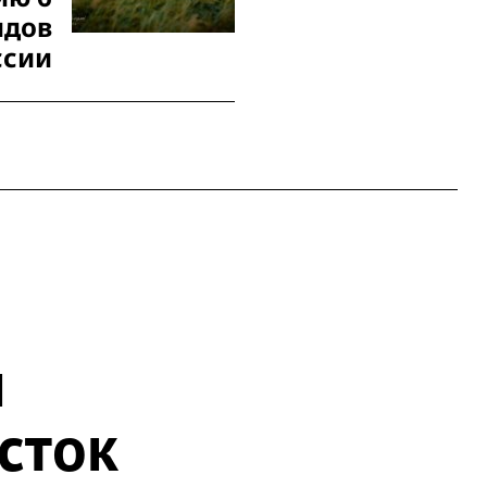
идов
ссии
л
сток