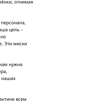
лёнки, отнимая
 персонала,
аша цель –
жно
е. Эти миски
 нам нужна
ра,
я наших
антине всем