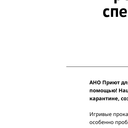
сп
АНО Приют дл
помощью! Наш
карантине, со
Игривые прока
особенно пробл