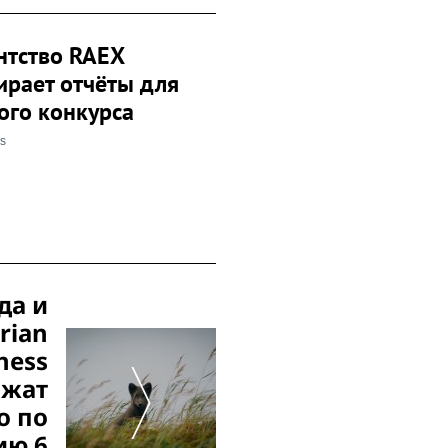
нтство RAEX
ирает отчёты для
ого конкурса
ss
да и
rian
ness
лжат
о по
ию 6