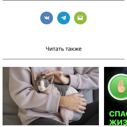
VK
Telegram
Email
Читать также