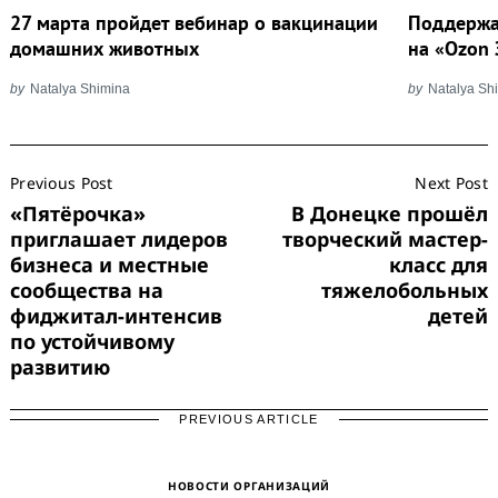
27 марта пройдет вебинар о вакцинации
Поддержа
домашних животных
на «Ozon 
by
Natalya Shimina
by
Natalya Sh
Post
Previous Post
Next Post
Navigation
«Пятёрочка»
В Донецке прошёл
приглашает лидеров
творческий мастер-
бизнеса и местные
класс для
сообщества на
тяжелобольных
фиджитал-интенсив
детей
по устойчивому
развитию
PREVIOUS ARTICLE
НОВОСТИ ОРГАНИЗАЦИЙ