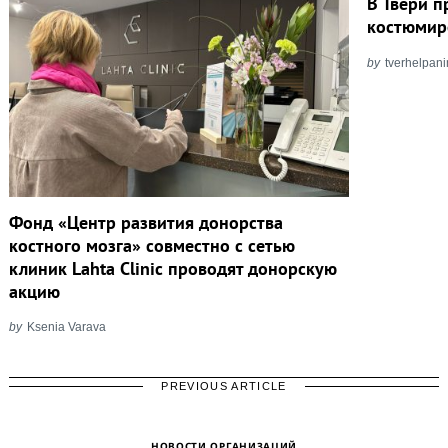
В Твери 
костюмир
by
tverhelpan
Фонд «Центр развития донорства
костного мозга» совместно с сетью
клиник Lahta Clinic проводят донорскую
акцию
by
Ksenia Varava
PREVIOUS ARTICLE
НОВОСТИ ОРГАНИЗАЦИЙ