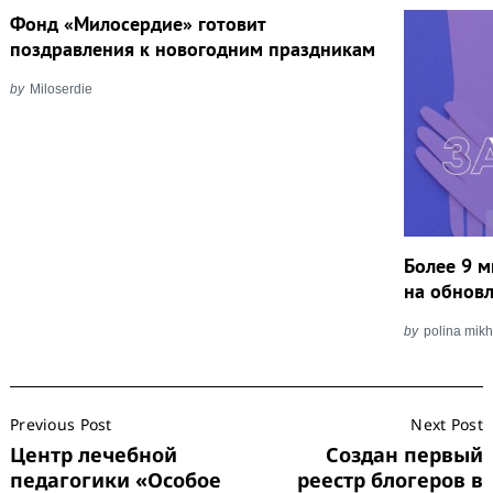
Фонд «Милосердие» готовит
поздравления к новогодним праздникам
by
Miloserdie
Более 9 
на обнов
by
polina mik
Post
Previous Post
Next Post
Navigation
Центр лечебной
Создан первый
педагогики «Особое
реестр блогеров в