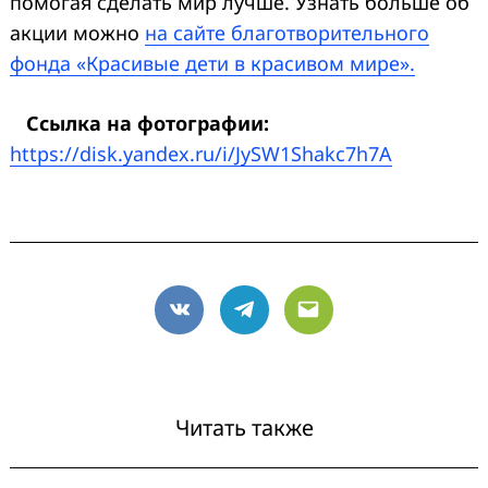
помогая сделать мир лучше. Узнать больше об
акции можно
на сайте благотворительного
фонда «Красивые дети в красивом мире».
Search
for:
Ссылка на фотографии:
https://disk.yandex.ru/i/JySW1Shakc7h7A
VK
Telegram
Email
Читать также