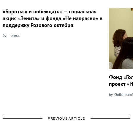
«Бороться и побеждать» — социальная
акция «Зенита» и фонда «Не напрасно» в
поддержку Розового октября
by
press
Фонд «Го
проект «
by
Golfstream
PREVIOUS ARTICLE