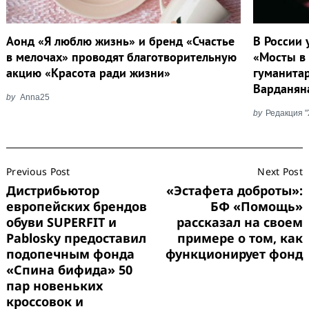
Aонд «Я люблю жизнь» и бренд «Счастье
В России
в мелочах» проводят благотворительную
«Мосты в
акцию «Красота ради жизни»
гуманита
Варданян
by
Anna25
by
Редакция 
Post
Previous Post
Next Post
Navigation
Дистрибьютор
«Эстафета доброты»:
европейских брендов
БФ «Помощь»
обуви SUPERFIT и
рассказал на своем
Pablosky предоставил
примере о том, как
подопечным фонда
функционирует фонд
«Спина бифида» 50
пар новеньких
кроссовок и