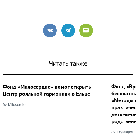
VK
Telegram
Email
Читать также
Фонд «Вр
Фонд «Милосердие» помог открыть
бесплатн
Центр рояльной гармоники в Ельце
«Методы 
by
Miloserdie
практичес
детьми-о
родствен
by
Редакция 