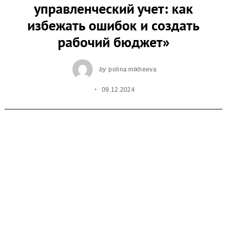
управленческий учет: как
избежать ошибок и создать
рабочий бюджет»
by
polina mikheeva
09.12.2024
Как подготовить бюджет, который
действительно работает, и наладить
управленческий учет?
Приглашаем вас на открытый вебинар
«Бюджетирование и управленческий учет»
,
который пройдет
11 декабря в 10:00 (по мск).