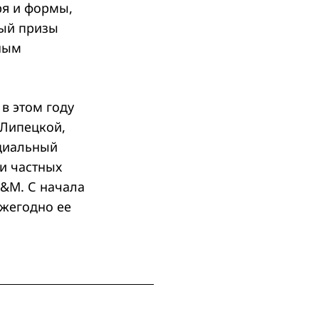
ря и формы,
ный призы
ным
в этом году
 Липецкой,
оциальный
и частных
K&M. С начала
Ежегодно ее