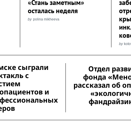
«Стань заметным»
заб
осталась неделя
отр
кры
by
polina mikheeva
инк
ков
by
kot
мске сыграли
Отдел разв
ктакль с
фонда «Мен
стием
рассказал об о
опациентов и
«экологич
фессиональных
фандрайзи
еров