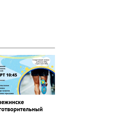
нежинске
готворительный