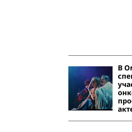
Post
В О
Navigation
спе
уча
онк
про
акт