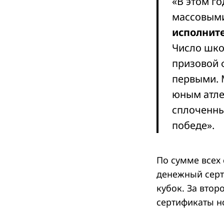
«В этом г
массовыми
исполнит
Число шко
призовой 
первыми. 
юным атле
сплоченны
победе».
По сумме всех
денежный серт
кубок. За вто
сертификаты н