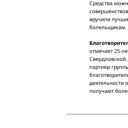
Средства можн
совершенствов
вручили лучши
болельщикам.
Search
for:
Благотворите
отмечает 25-ле
Свердловской,
партнер групп
благотворител
деятельности 
получают более