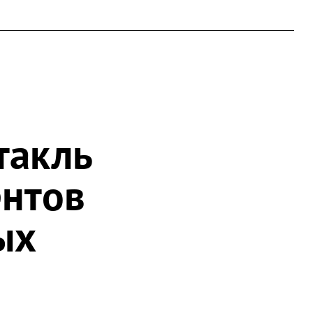
такль
ентов
ых