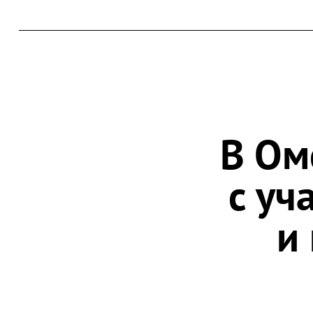
В Ом
с уч
и