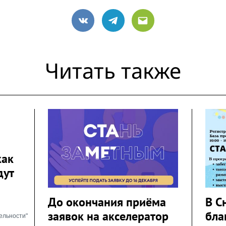
VK
Telegram
Email
Читать также
как
дут
До окончания приёма
В С
заявок на акселератор
бла
ельности"