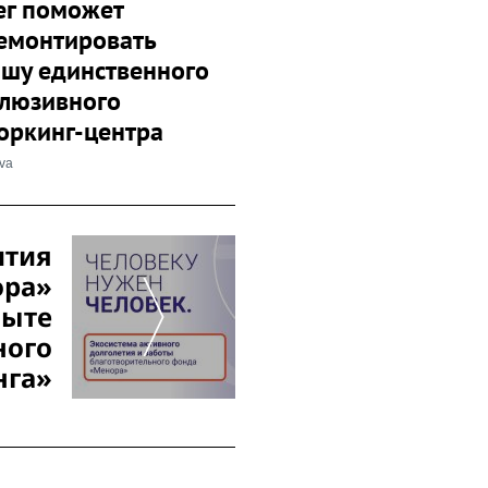
ег поможет
емонтировать
шу единственного
люзивного
оркинг-центра
ova
ития
ора»
пыте
ного
нга»