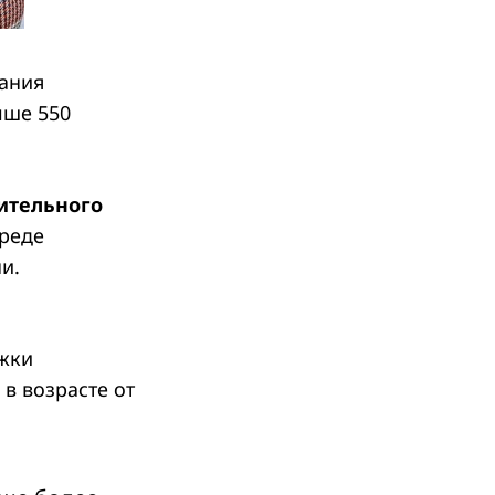
ания
ыше 550
ительного
среде
и.
ожки
в возрасте от