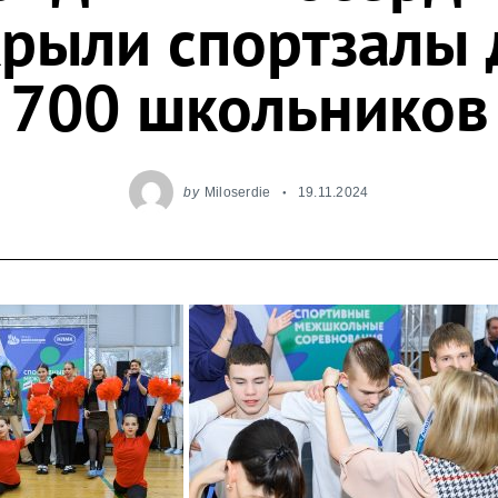
крыли спортзалы 
700 школьников
by
Miloserdie
19.11.2024