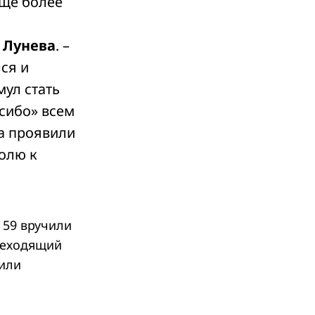
еще более
 Лунева
. –
ся и
ул стать
сибо» всем
а проявили
олю к
 59 вручили
реходящий
чили