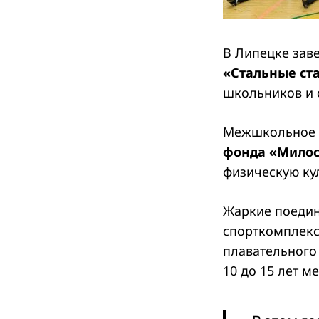
В Липецке зав
«Стальные ст
школьников и 
Межшкольное 
фонда «Мило
физическую кул
Жаркие поедин
спорткомплекс
плавательного
10 до 15 лет м