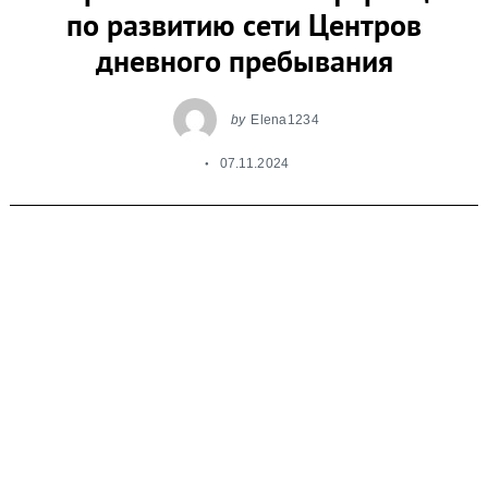
по развитию сети Центров
дневного пребывания
by
Elena1234
07.11.2024
5 ноября в Общественной Палате РФ по
инициативе Уполномоченного при
Президенте РФ по правам ребенка Марии
Львовой-Беловой и Центра лечебной
педагогики «Особое детство» состоялась
межрегиональная конференция по
развитию сети Центров дневного
пребывания для детей и молодежи с