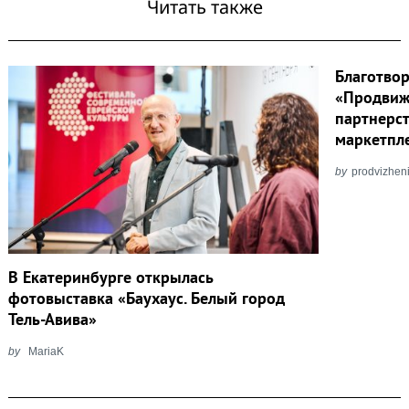
Читать также
Благотво
«Продвиже
партнерс
маркетпл
by
prodvizhen
В Екатеринбурге открылась
фотовыставка «Баухаус. Белый город
Тель-Авива»
by
MariaK
Post