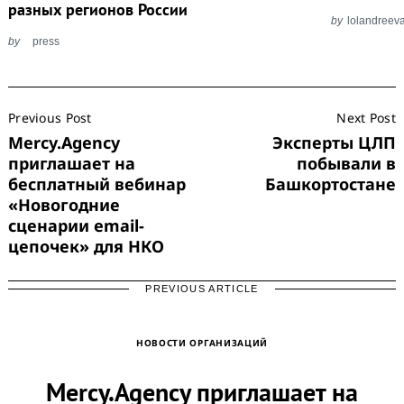
разных регионов России
by
lolandreev
by
press
Post
Previous Post
Next Post
Navigation
Mercy.Agency
Эксперты ЦЛП
приглашает на
побывали в
бесплатный вебинар
Башкортостане
«Новогодние
сценарии email-
цепочек» для НКО
PREVIOUS ARTICLE
НОВОСТИ ОРГАНИЗАЦИЙ
Mercy.Agency приглашает на