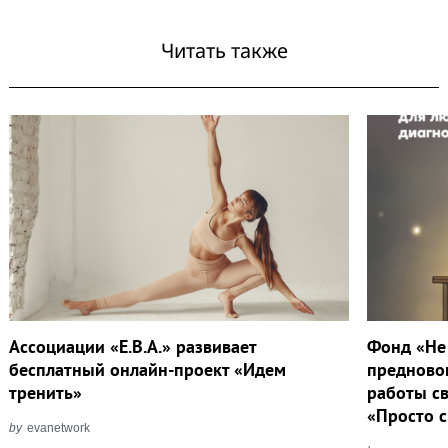
Читать также
Ассоциации «Е.В.А.» развивает
Фонд «Не
бесплатный онлайн-проект «Идем
предново
тренить»
работы с
«Просто с
by
evanetwork