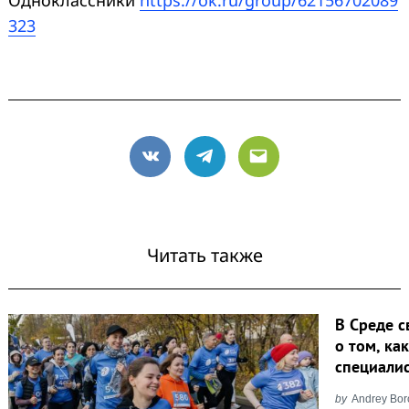
323
VK
Telegram
Email
Читать также
В Среде с
о том, ка
специали
by
Andrey Bor