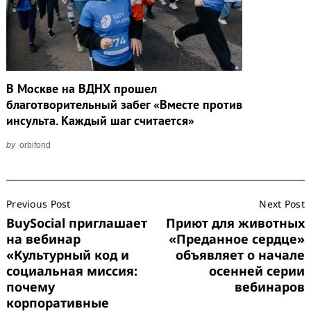
В Москве на ВДНХ прошел
благотворительный забег «Вместе против
инсульта. Каждый шаг считается»
by
orbifond
Post
Previous Post
Next Post
Navigation
BuySocial приглашает
Приют для животных
на вебинар
«Преданное сердце»
«Культурный код и
объявляет о начале
социальная миссия:
осенней серии
почему
вебинаров
корпоративные
Search