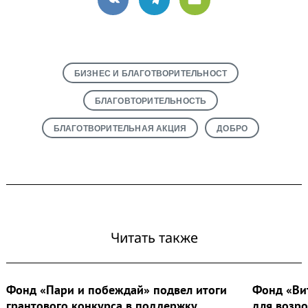
VK
Telegram
Email
БИЗНЕС И БЛАГОТВОРИТЕЛЬНОСТ
БЛАГОВТОРИТЕЛЬНОСТЬ
БЛАГОТВОРИТЕЛЬНАЯ АКЦИЯ
ДОБРО
Читать также
Фонд «Пари и побеждай» подвел итоги
Фонд «Ви
грантового конкурса в поддержку
для возр