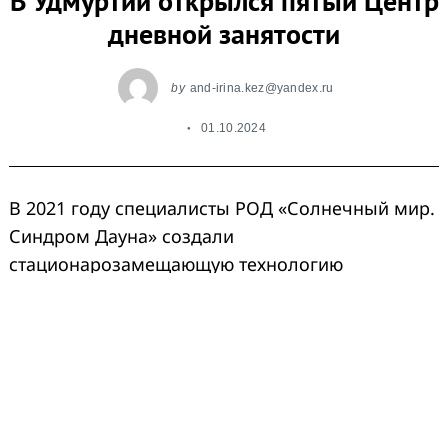
В Удмуртии открылся пятый Центр
дневной занятости
by
and-irina.kez@yandex.ru
01.10.2024
В 2021 году специалисты РОД «Солнечный мир.
Синдром Дауна» создали
стационарозамещающую технологию
проведения комплексных развивающих
занятий в форме групп кратковременного
пребывания, которая стала основой создания
Центров дневной занятости для детей с
ментальными нарушениями в Удмуртии. На
форуме “Сильные идеи для нового времени”