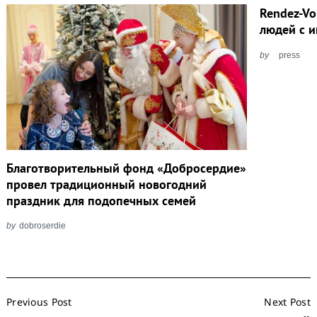
Rendez-Vo
людей с 
by
press
Благотворительный фонд «Добросердие»
провел традиционный новогодний
праздник для подопечных семей
by
dobroserdie
Post
Previous Post
Next Post
Navigation