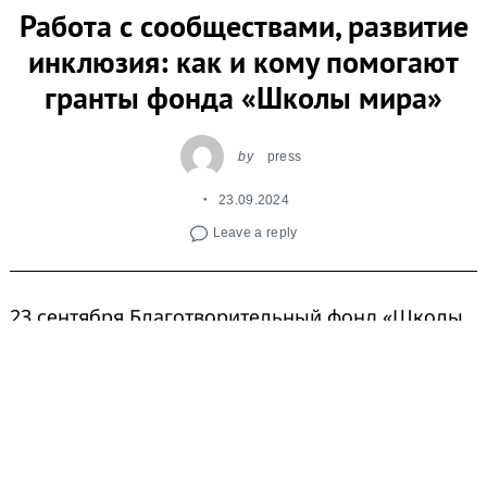
Работа с сообществами, развитие
инклюзия: как и кому помогают
гранты фонда «Школы мира»
by
press
23.09.2024
Leave a reply
23 сентября Благотворительный фонд «Школы
мира» объявляет о начале приёма заявок на
грантовый конкурс «в/месте»
. В этом году
конкурс поддержит лучшие практики по работе
с психическим здоровьем и борьбой с
выгоранием педагогов и тьюторов, работающих