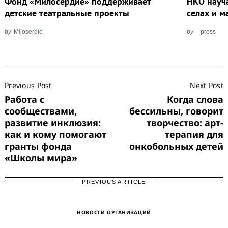
Фонд «Милосердие» поддерживает
НКО науч
детские театральные проекты
селах и м
by
Miloserdie
by
press
Post
Previous Post
Next Post
Navigation
Работа с
Когда слова
сообществами,
бессильны, говорит
развитие инклюзия:
творчество: арт-
как и кому помогают
терапия для
гранты фонда
онкобольных детей
«Школы мира»
PREVIOUS ARTICLE
НОВОСТИ ОРГАНИЗАЦИЙ