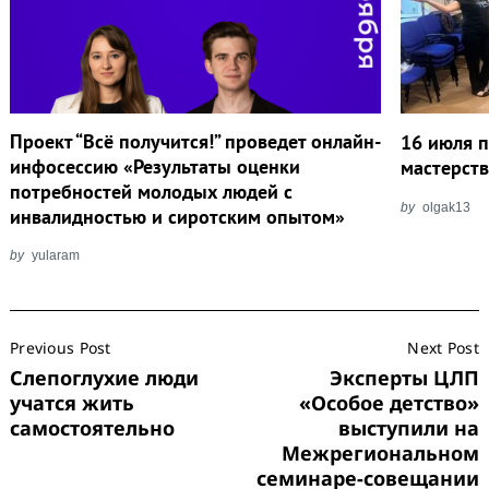
Проект “Всё получится!” проведет онлайн-
16 июля п
инфосессию «Результаты оценки
мастерств
потребностей молодых людей с
by
olgak13
инвалидностью и сиротским опытом»
by
yularam
Post
Previous Post
Next Post
Navigation
Слепоглухие люди
Эксперты ЦЛП
учатся жить
«Особое детство»
самостоятельно
выступили на
Межрегиональном
семинаре-совещании