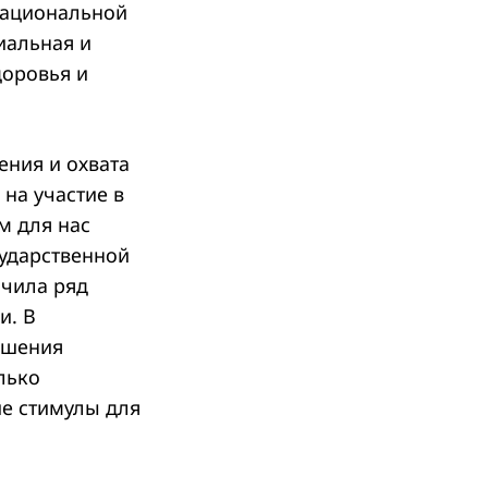
Национальной
иальная и
оровья и
ения и охвата
 на участие в
м для нас
сударственной
ачила ряд
и. В
ешения
лько
ие стимулы для