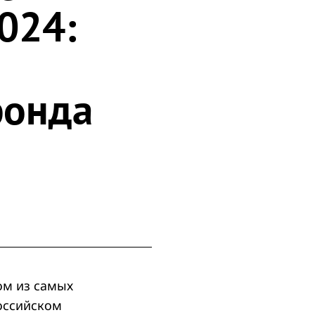
024:
фонда
ом из самых
оссийском