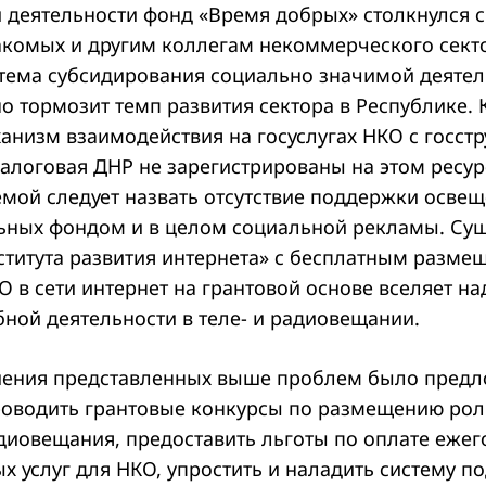
й деятельности фонд «Время добрых» столкнулся 
накомых и другим коллегам некоммерческого сект
истема субсидирования социально значимой деятел
о тормозит темп развития сектора в Республике. 
ханизм взаимодействия на госуслугах НКО с госст
алоговая ДНР не зарегистрированы на этом ресур
мой следует назвать отсутствие поддержки осве
ьных фондом и в целом социальной рекламы. Су
ститута развития интернета» с бесплатным разме
 в сети интернет на грантовой основе вселяет на
бной деятельности в теле- и радиовещании.
шения представленных выше проблем было предл
роводить грантовые конкурсы по размещению рол
адиовещания, предоставить льготы по оплате ежег
 услуг для НКО, упростить и наладить систему п