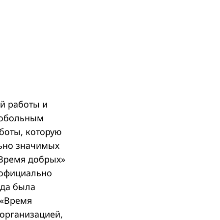
й работы и
лобольным
боты, которую
ьно значимых
«Время добрых»
у официально
нда была
 «Время
организацией,