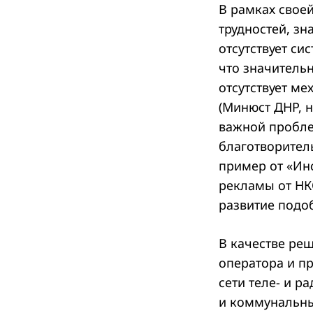
В рамках свое
трудностей, з
отсутствует с
что значительн
отсутствует ме
(Минюст ДНР, н
важной пробле
благотворител
пример от «Ин
рекламы от НКО
развитие подо
В качестве ре
оператора и п
сети теле- и р
и коммунальных