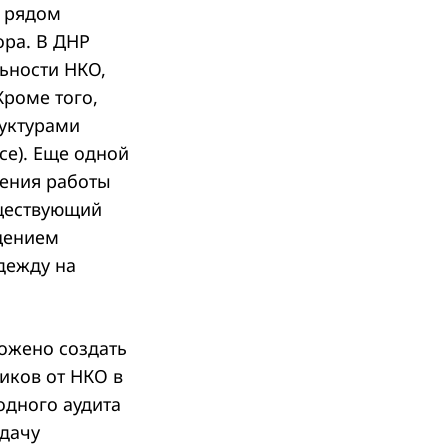
с рядом
ора. В ДНР
ьности НКО,
Кроме того,
руктурами
се). Еще одной
щения работы
ществующий
щением
дежду на
ожено создать
иков от НКО в
одного аудита
одачу