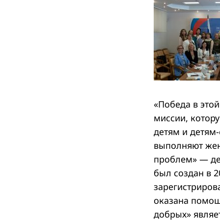
Search
for:
«Победа в это
миссии, котор
детям и детям
выполняют жен
проблем» — де
был создан в 2
зарегистрирова
оказана помощ
добрых» являе