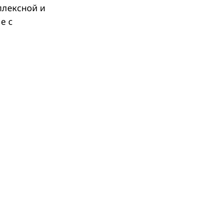
плексной и
е с