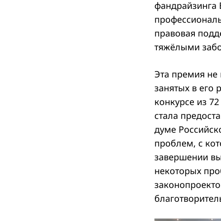
фандрайзинга 
профессионал
правовая подд
тяжёлыми заб
Эта премия не 
занятых в его 
конкурсе из 7
стала предост
думе Российск
проблем, с ко
завершении вы
некоторых про
законопроекто
благотворител