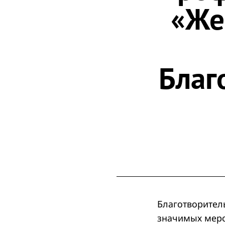
«Же
Благ
Благотворител
значимых меро