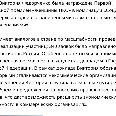
Виктория Федорченко была награждена Первой 
ьной премией «Женщины НКО» в номинации «Соц
ержка людей с ограниченными возможностями зд
олеваниями».
имеет аналогов в стране по масштабности провед
реализации участниц: 340 заявок было направлено
2 регионов России. Особенно почетным и значимы
авленная возможность выступить с докладом в Го
ой Федерации. В рамках доклада Виктория обозн
торыми сталкиваются некоммерческие организаци
ступления Виктория озвучила возможные пути р
блем и предложения по внесению правок в неско
в, что даст возможность расширить экономическ
ьности в коммерческих организациях.