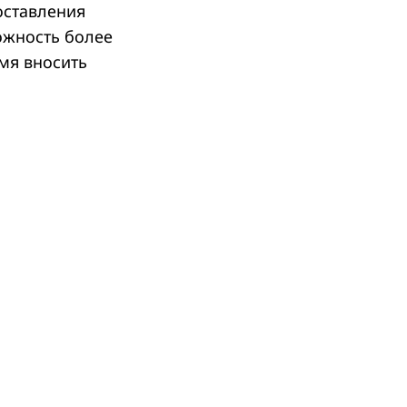
оставления
ожность более
мя вносить