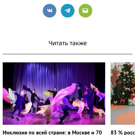
VK
Telegram
Email
Читать также
Инклюзия по всей стране: в Москве и 70
83 % росс