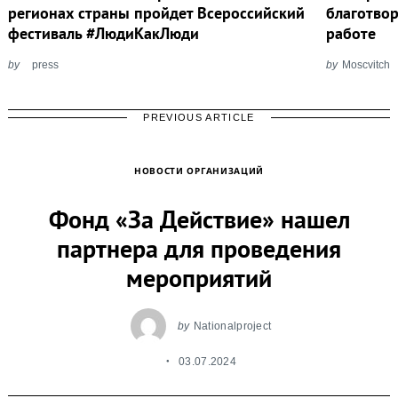
регионах страны пройдет Всероссийский
благотво
фестиваль #ЛюдиКакЛюди
работе
by
press
by
Moscvitch
PREVIOUS ARTICLE
НОВОСТИ ОРГАНИЗАЦИЙ
Фонд «За Действие» нашел
партнера для проведения
мероприятий
by
Nationalproject
03.07.2024