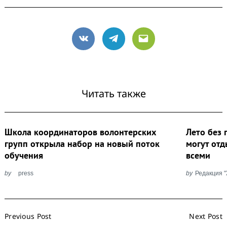
VK
Telegram
Email
Читать также
Школа координаторов волонтерских
Лето без 
групп открыла набор на новый поток
могут отд
обучения
всеми
by
press
by
Редакция 
Post
Previous Post
Next Post
Navigation