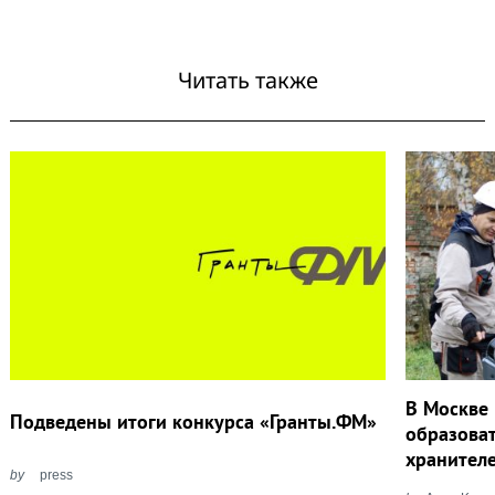
Читать также
В Москве 
Подведены итоги конкурса «Гранты.ФМ»
образова
хранител
by
press