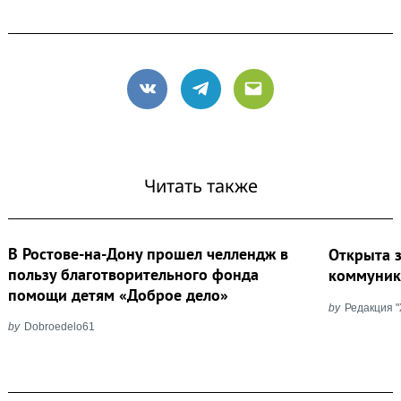
Search
for:
VK
Telegram
Email
Читать также
В Ростове-на-Дону прошел челлендж в
Открыта з
пользу благотворительного фонда
коммуник
помощи детям «Доброе дело»
by
Редакция 
by
Dobroedelo61