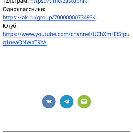
Телеграм:
https://t.me/zastupniki
Одноклассники:
https://ok.ru/group/70000000734934
Ютуб:
https://www.youtube.com/channel/UChXmH3Sfpu
q1neaQNWaT9YA
VK
Telegram
Email