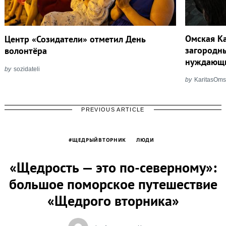
Омская К
Центр «Созидатели» отметил День
загородн
волонтёра
нуждающи
by
sozidateli
by
KaritasOms
PREVIOUS ARTICLE
#ЩЕДРЫЙВТОРНИК
ЛЮДИ
«Щедрость — это по-северному»:
большое поморское путешествие
«Щедрого вторника»