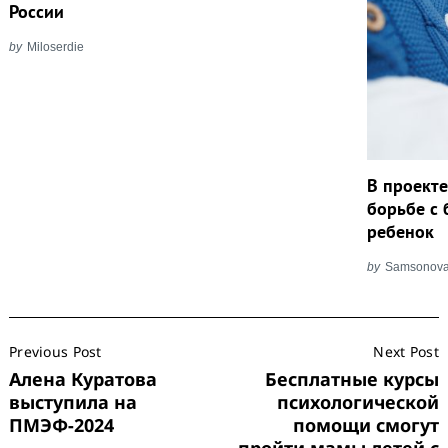
России
by
Miloserdie
В проект
борьбе с
ребенок
by
Samsonov
Post
Previous Post
Next Post
Navigation
Алена Куратова
Бесплатные курсы
выступила на
психологической
ПМЭФ-2024
помощи смогут
пройти мамы детей с