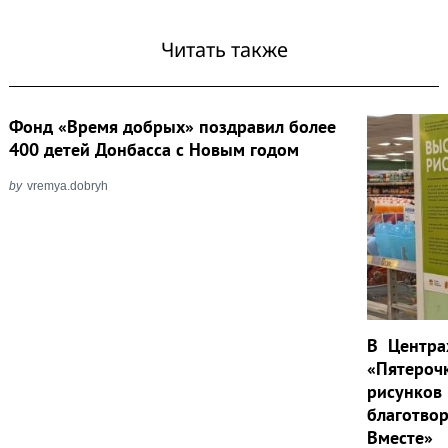
Читать также
Фонд «Время добрых» поздравил более
400 детей Донбасса с Новым годом
by
vremya.dobryh
Search
for:
В Центра
«Пятероч
рисунков
благотво
Вместе»