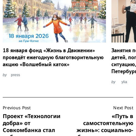
18 января фонд «Жизнь в Движении»
Занятия п
проведёт ежегодную благотворительную
детей, п
акцию «Волшебный каток»
ситуацию,
Петербур
by
press
by
ylia
Post
Previous Post
Next Post
Navigation
Проект «Технологии
«Путь в
добра» от
самостоятельную
Совкомбанка стал
жизнь»: социально-