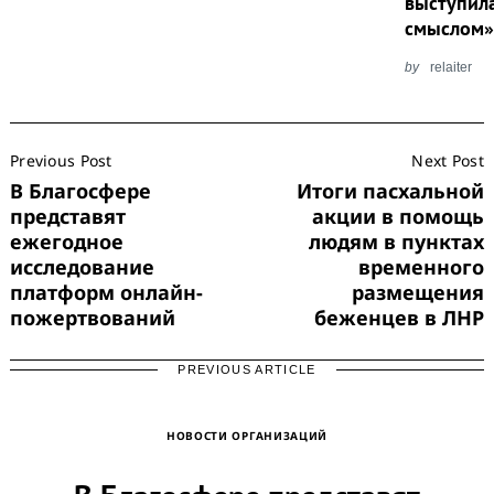
выступил
смыслом
by
relaiter
Post
Previous Post
Next Post
Navigation
В Благосфере
Итоги пасхальной
представят
акции в помощь
ежегодное
людям в пунктах
исследование
временного
платформ онлайн-
размещения
пожертвований
беженцев в ЛНР
PREVIOUS ARTICLE
НОВОСТИ ОРГАНИЗАЦИЙ