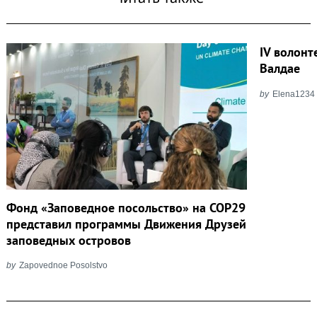
IV волон
Валдае
by
Elena1234
Фонд «Заповедное посольство» на COP29
представил программы Движения Друзей
заповедных островов
by
Zapovednoe Posolstvo