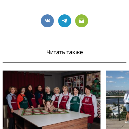
VK
Telegram
Email
Search
for:
Читать также